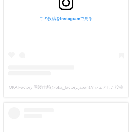
少し強い力が必要です。
バネホックよりもしっかりと保持し、耐久性が高いのが特
徴です。
この投稿をInstagramで見る
ウォレット・カバン・ベルトなどの厚めの革を使用する、
強度を求める製品に向いています。
バネ素材に、従来品の黄銅バネからリン青銅バネに変更
し、使用回数を格段に向上させました。
『革素材より先に金具が壊れないで欲しい』というお客様
の声を元に開発した金具です。
打棒は1つで、オス・メス金具両方が止められます。
・
【足の長さの別注品】
箱単位になりますが、ご注文を承っております。
OKA Factory 岡製作所(@oka_factory.japan)がシェアした投稿
金具をカートに入れ、【備考欄】にご希望の足の長さや、
お持ちの情報を入力してメールして下さい。
お見積もりのメールを返信致します。
(金具形状により、出来ない又は、ロットが多くなる場合も
ございます)
・