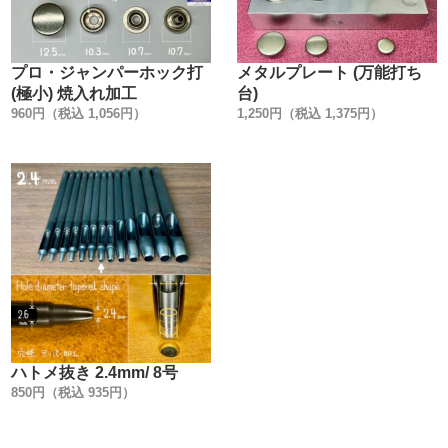
います。
信頼のおける金具メーカーの規格に合わせた、工具(打棒)
を作る事を作る事が、一番使用上のトラブルが無いので
プロ・ジャンパーホック打
メタルプレート (万能打ち
す。
(極小) 焼入れ加工
台)
960円（税込 1,056円）
1,250円（税込 1,375円）
【HIGH CROWNについて】
HIGH CROWNは【革製品の為だけに開発した金具】で
す。
『革製品は使えるのに、金具が先に壊れてしまった』経験
はありませんか？
金具の劣化は、水分や汗だけが原因とは限りません。
革には鞣(なめし)に使用する、タンニンや硫酸クロムの薬
液がわずかながら残留しています。
その為、残留物質・革が発するアンモニアガス・湿気・温
度・時間経過によって、金具の金属変化(疲労・腐食)を誘
ハトメ抜き 2.4mm/ 8号
発させます。
850円（税込 935円）
あまり知られていませんが、金具は革の為だけに製造して
いるわけではありません。