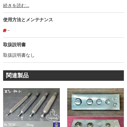
使用されています。
続きを読む...
その為、耐久性、品質は折り紙付きです。
弊社が【工具の設計を合わせているメーカー】ですので、
使用方法と
メンテナンス
【打棒と金具が合わないトラブル】がありません。
安心してご利用頂けます。
－
弊社販売品は【CROWN】の【正規品】です。
取扱説明書
創業80年以上に及ぶ歴史が、大量生産品にもかかわらず、
取扱説明書なし
このクオリティーを維持し続けて、お客様に愛され続けて
いる理由です。
関連製品
金具1つとっても、世の中には様々なメーカーがあります。
『革を止めるだけでしょ』と、金具の品質にこだわらない
方もいらっしゃるかもしれません。
普段、金具の品質を金属製品としての視点から見る事がな
いかもしれません。
実は、金具はどこのメーカーでも同じでは無いんです。
弊社では、【日本製で高品質・低価格な金具】を、【レザ
ークラフト工具製造メーカーの視点】から選んで販売して