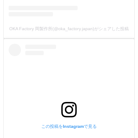
リン青銅バネの使用にこだわりました。
従来品の黄銅バネ(真鍮)と比べて、耐摩耗性・耐疲労性・
バネ性・耐腐食性に優れている素材です。
金具の肝となるバネ部分の材質にこだわる事で、金具とし
OKA Factory 岡製作所(@oka_factory.japan)がシェアした投稿
ての強度と使用回数を格段に向上させました。
HIGH CROWN→リン青銅バネ
通常品→黄銅バネ
【コーティング】
金具製造の最終工程として、メッキの上から、独自技術の
コーティングを施しています。
メッキの上から、更に高強度の皮膜を作る事で、金具をあ
らゆるトラブルから守ります。
【製造国】
金具は全て安全性・信頼性の高い【日本製】です。
この投稿をInstagramで見る
【販売方法】
販売方法を3種類ご用意しました。