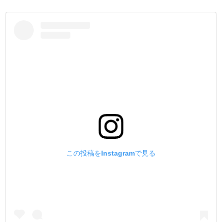
レザークラフトに使用される比率は、製造数の占める割合
のほんのごく僅かです。
シャツやジャケットなどのアパレル分野の方が、消費数が
格段に多いのです。
その為、革専用の金具として重要視されず、開発されてき
ませんでした。
レザークラフトの為だけに、鋼材の選定・使用されるバネ
の材質・メッキ・コーティング等を、1から見直し開発した
のが、このHIGH CROWNです。
『革素材より先に金具が壊れないで欲しい』というお客様
の声を元に開発した金具です。
是非、手にとって頂き、金具としての【美しさと強度】を
ご体感下さい。
この投稿をInstagramで見る
【材質】
[金具全体]
真鍮製にする事にこだわりました。
鉄製と比べて錆びる事がありません。
[バネ材]