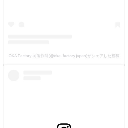
①小袋10ヶ入り
②小袋100ヶ入り (①よりお買い得です)
③箱1000ヶ入り (②より更にお買い得です)
用途に合わせてお選び下さい。
・
【バネホックについて】
2本のバネ構造により、軽い力でホックを脱着できるのが特
徴です。
OKA Factory 岡製作所(@oka_factory.japan)がシェアした投稿
バネホックは、サイフ・カードケース・小銭入れなどの、
開け閉めの多い小物製作に向いています。
バネ素材に、従来品の黄銅バネからリン青銅バネに変更
し、使用回数を格段に向上させました。
『革素材より先に金具が壊れないで欲しい』というお客様
の声を元に開発した金具です。
打棒は2種類あり、オス金具とメス金具で使い分けます。
【ジャンパーホックについて】
リング式のバネ構造により、脱着にはバネホックよりも、