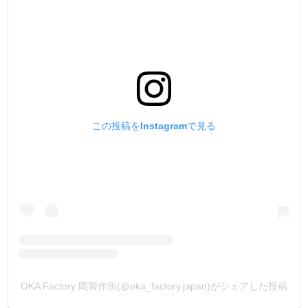
【メッキ・塗装の別注品】
箱単位になりますが、ご注文を承っております。
メッキは、本金メッキ(24k)、ダール(マットブラック)、他
塗装(天塗り)は、黒、茶、白、他
となります。
金具をカートに入れ、【備考欄】にご希望の加工を入力し
てメールして下さい。
お見積もりメールを返信致します。
この投稿をInstagramで見る
(金具形状により、出来ない又は、ロットが多くなる場合も
ございます)
OKA Factory 岡製作所(@oka_factory.japan)がシェアした投稿