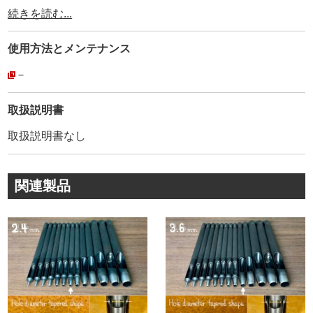
使用されています。
続きを読む...
その為、耐久性、品質は折り紙付きです。
弊社が【工具の設計を合わせているメーカー】ですので、
使用方法と
メンテナンス
【打棒と金具が合わないトラブル】がありません。
安心してご利用頂けます。
－
弊社販売品は【CROWN】の【正規品】です。
取扱説明書
創業80年以上に及ぶ歴史が、大量生産品にもかかわらず、
取扱説明書なし
このクオリティーを維持し続けて、お客様に愛され続けて
いる理由です。
関連製品
金具1つとっても、世の中には様々なメーカーがあります。
『革を止めるだけでしょ』と、金具の品質にこだわらない
方もいらっしゃるかもしれません。
普段、金具の品質を金属製品としての視点から見る事がな
いかもしれません。
実は、金具はどこのメーカーでも同じでは無いんです。
弊社では、【日本製で高品質・低価格な金具】を、【レザ
ークラフト工具製造メーカーの視点】から選んで販売して