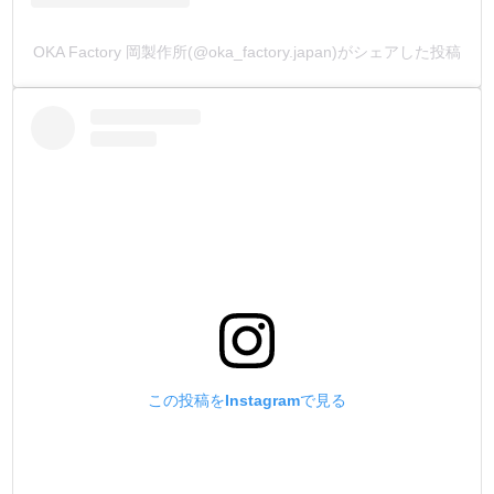
少し強い力が必要です。
バネホックよりもしっかりと保持し、耐久性が高いのが特
OKA Factory 岡製作所(@oka_factory.japan)がシェアした投稿
徴です。
ウォレット・カバン・ベルトなどの厚めの革を使用する、
強度を求める製品に向いています。
バネ素材に、従来品の黄銅バネからリン青銅バネに変更
し、使用回数を格段に向上させました。
『革素材より先に金具が壊れないで欲しい』というお客様
の声を元に開発した金具です。
打棒は1つで、オス・メス金具両方が止められます。
・
【足の長さの別注品】
箱単位になりますが、ご注文を承っております。
金具をカートに入れ、【備考欄】にご希望の足の長さや、
お持ちの情報を入力してメールして下さい。
お見積もりのメールを返信致します。
この投稿をInstagramで見る
(金具形状により、出来ない又は、ロットが多くなる場合も
ございます)
・