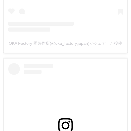
【メッキ・塗装の別注品】
箱単位になりますが、ご注文を承っております。
メッキは、本金メッキ(24k)、ダール(マットブラック)、他
塗装(天塗り)は、黒、茶、白、他
となります。
金具をカートに入れ、【備考欄】にご希望の加工を入力し
OKA Factory 岡製作所(@oka_factory.japan)がシェアした投稿
てメールして下さい。
お見積もりメールを返信致します。
(金具形状により、出来ない又は、ロットが多くなる場合も
ございます)