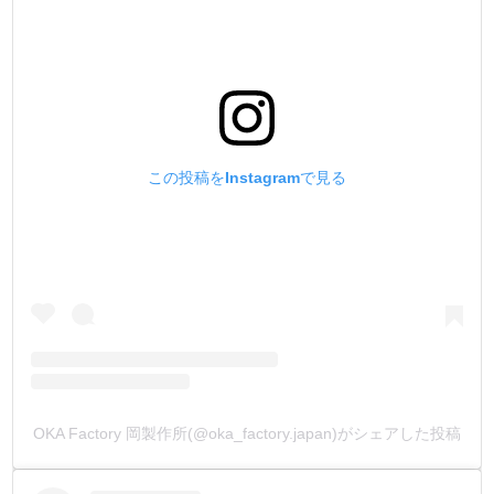
リン青銅バネの使用にこだわりました。
従来品の黄銅バネ(真鍮)と比べて、耐摩耗性・耐疲労性・
バネ性・耐腐食性に優れている素材です。
金具の肝となるバネ部分の材質にこだわる事で、金具とし
ての強度と使用回数を格段に向上させました。
HIGH CROWN→リン青銅バネ
通常品→黄銅バネ
この投稿をInstagramで見る
【コーティング】
金具製造の最終工程として、メッキの上から、独自技術の
コーティングを施しています。
メッキの上から、更に高強度の皮膜を作る事で、金具をあ
らゆるトラブルから守ります。
【製造国】
金具は全て安全性・信頼性の高い【日本製】です。
OKA Factory 岡製作所(@oka_factory.japan)がシェアした投稿
【販売方法】
販売方法を3種類ご用意しました。