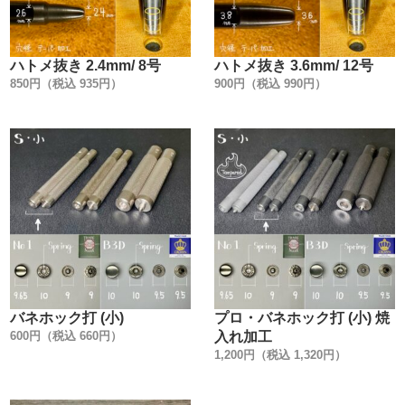
います。
信頼のおける金具メーカーの規格に合わせた、工具(打棒)
を作る事を作る事が、一番使用上のトラブルが無いので
ハトメ抜き 2.4mm/ 8号
ハトメ抜き 3.6mm/ 12号
す。
850円（税込 935円）
900円（税込 990円）
【HIGH CROWNについて】
HIGH CROWNは【革製品の為だけに開発した金具】で
す。
『革製品は使えるのに、金具が先に壊れてしまった』経験
はありませんか？
金具の劣化は、水分や汗だけが原因とは限りません。
革には鞣(なめし)に使用する、タンニンや硫酸クロムの薬
液がわずかながら残留しています。
その為、残留物質・革が発するアンモニアガス・湿気・温
バネホック打 (小)
プロ・バネホック打 (小) 焼
度・時間経過によって、金具の金属変化(疲労・腐食)を誘
600円（税込 660円）
入れ加工
発させます。
1,200円（税込 1,320円）
あまり知られていませんが、金具は革の為だけに製造して
いるわけではありません。