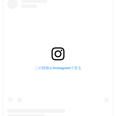
①小袋10ヶ入り
②小袋100ヶ入り (①よりお買い得です)
③箱1000ヶ入り (②より更にお買い得です)
用途に合わせてお選び下さい。
・
【バネホックについて】
2本のバネ構造により、軽い力でホックを脱着できるのが特
徴です。
バネホックは、サイフ・カードケース・小銭入れなどの、
開け閉めの多い小物製作に向いています。
バネ素材に、従来品の黄銅バネからリン青銅バネに変更
この投稿をInstagramで見る
し、使用回数を格段に向上させました。
『革素材より先に金具が壊れないで欲しい』というお客様
の声を元に開発した金具です。
打棒は2種類あり、オス金具とメス金具で使い分けます。
【ジャンパーホックについて】
リング式のバネ構造により、脱着にはバネホックよりも、