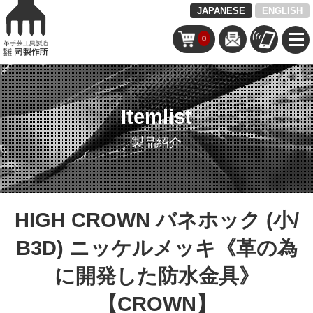
JAPANESE
ENGLISH
0
Itemlist
製品紹介
HIGH CROWN バネホック (小/
B3D) ニッケルメッキ《革の為
に開発した防水金具》
【CROWN】