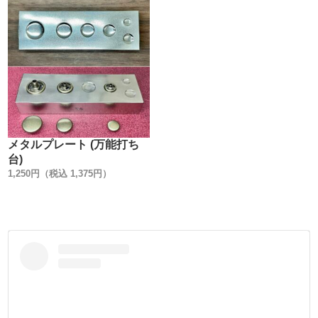
レザークラフトに使用される比率は、製造数の占める割合
のほんのごく僅かです。
シャツやジャケットなどのアパレル分野の方が、消費数が
格段に多いのです。
その為、革専用の金具として重要視されず、開発されてき
ませんでした。
レザークラフトの為だけに、鋼材の選定・使用されるバネ
の材質・メッキ・コーティング等を、1から見直し開発した
のが、このHIGH CROWNです。
メタルプレート (万能打ち
『革素材より先に金具が壊れないで欲しい』というお客様
台)
の声を元に開発した金具です。
1,250円（税込 1,375円）
是非、手にとって頂き、金具としての【美しさと強度】を
ご体感下さい。
【材質】
[金具全体]
真鍮製にする事にこだわりました。
鉄製と比べて錆びる事がありません。
[バネ材]