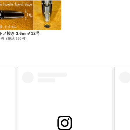
を図面に数値化して工具を作る !】
たり、一番最初に取り掛かった事は『金具の数値化』です。
 HATO』は金具作りを100年の長い歴史の中で築き上げてきまし
をかけて、洗練され、研ぎ澄まされてきた『HASI HATO』
トメ抜き 3.6mm/ 12号
す。
0円（税込 990円）
を数値化する事で、初めて金具に合わせた工具作りが出来るの
まかな寸法公差を無くし、規格に合わせて統一する !】
々な他社製品の打駒を寸法計測しました。
、同じ商品でも寸法が異なり、統一した規格では無い事がわか
は、国産ハンドプレス機に合わせた寸法規格で上駒・下駒とも
に傷が付かない鏡面加工にする事 !】
ある様に、他社製品の打駒は加工傷がついています。
材)を回転させて加工している為、加工傷がどうしても付いてし
金具を止めた時に『金具に写ってしまう』のです。