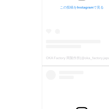
弊社製品
この投稿をInstagramで見る
下駒部分
4.【専用
カシメ金
その手間
こだわっ
①全体に
②打棒は
1) 叩
2) W5
③持ち手
④全体に
下に『メ