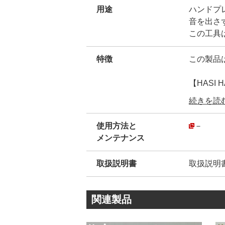
用途
ハンドプ
音を出さ
この工具は
特徴
この製品は
【HASI
約100
続きを読む.
その為、
弊社が【
使用方法と
－
ん。
メンテナンス
安心して
取扱説明書
取扱説明
金具１つ
外径が同
金具は、
関連製品
厳密に見る
金具の規