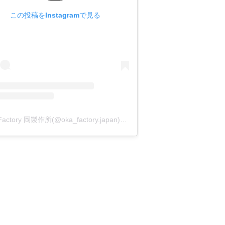
この投稿をInstagramで見る
が行えます。
うのはとても手間がかかります。
OKA Factory 岡製作所(@oka_factory.japan)がシェアした投稿
ます。