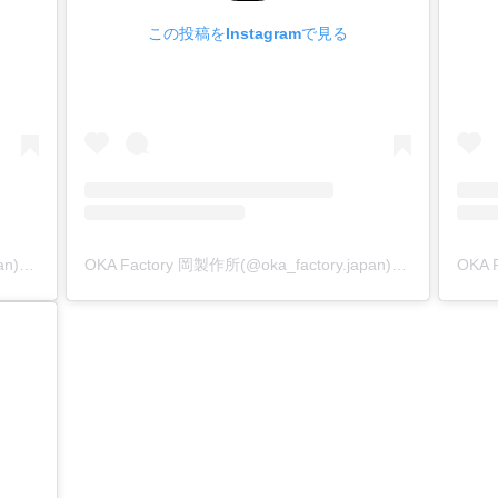
は、頭用下駒の鏡面加工にこだわりました。
この投稿をInstagramで見る
に加工傷が一切無いので、金具本来の美観でそのまま取り付け
手打ち棒で、上駒だけで止められる様にする事 ! 】
具を少しの数だけ止めたいのに、わざわざハンドプレス機を使
を無くしたいので『上駒専用打棒』を作りました。
たのは『4つのポイント』です。
『焼入れ加工』を施して耐摩耗性を向上させる。
OKA Factory 岡製作所(@oka_factory.japan)がシェアした投稿
OKA Factory 岡製作所(@oka_factory.japan)がシェアした投稿
15mmの太さにする。
いた時の上駒の衝撃を吸収してしっかり金具を止められる太さ。
/16-18のネジの規格に合った太さ。
部分に滑り止めを施して、確実な作業が行える様にする。
メッキ加工を施して錆防止とする。
タルプレートや打台』を敷いて、金具を簡単に止める事が出来