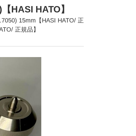
【HASI HATO】
050) 15mm【HASI HATO/ 正
HATO/ 正規品】