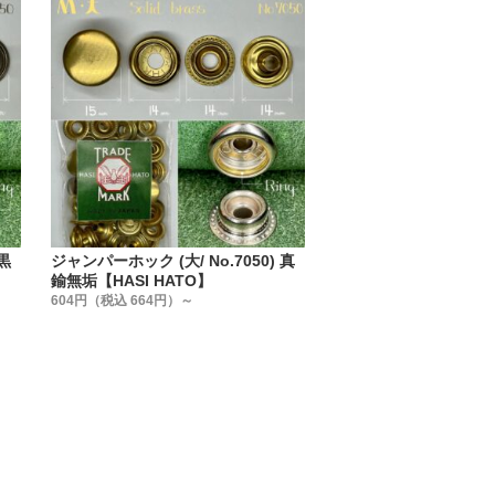
】を使う事が必須なんです。
です。
の記載が無い事です。
られたか】を知っています。
た。
考えて作りました。
 黒
ジャンパーホック (大/ No.7050) 真
鍮無垢【HASI HATO】
604円（税込 664円）～
一する事。