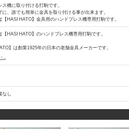
レス機に取り付ける打駒です。
ずに、誰でも簡単に金具を取り付ける事が出来ます。
【HASI HATO】金具用のハンドプレス機専用打駒です。
【HASI HATO】のハンドプレス機専用打駒です。
 HATO】は創業1925年の日本の老舗金具メーカーです。
年にわたり、国内外の高級小物・バック・皮革製品に使用されて
..
耐久性、品質は折り紙付きです。
工具の設計を合わせているメーカー】ですので、【打具と金具
ご利用頂けます。
書なし
をとっても、世界中には様々なメーカーがあります。
じサイズだから、どこの金具メーカーを使っても同じというわ
製造しているメーカーの金型によって、わずかに形状やRが異
と、Capのくるみ(絞り加工)・Postの形状(絞り加工)など
格に合わない工具を使うと、もちろん金具が変形します。