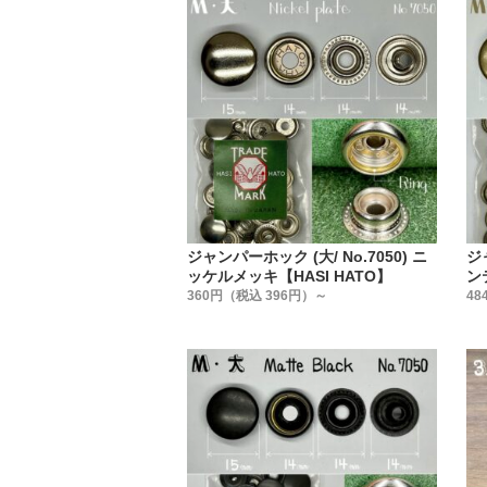
金具を止
ネット通
共通して
私たちは
だからこ
今回製造
『何が良
ジャンパーホック (大/ No.7050) ニ
ジャ
ッケルメッキ【HASI HATO】
ン
360円（税込 396円）～
48
こだわっ
1. 金
2. 大
3. 金
4. 専