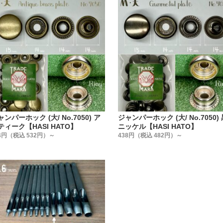
める作業において【金具メーカーの規格に合わせて作った工具
販等で販売されている打駒は、安価な物から高価な物まで様々
いるのは『どこの金具メーカーに合わせて作った工具なのか』
製造元ですから、その工具が【どこの金具メーカーのために作
そ、その情報をあえて明記しているのです。
にあたり、世の中で販売されている打駒を、1から見直しまし
くて何が悪いのか』を私達レザークラフト専門工場の視点から
ンパーホック (大/ No.7050) ア
ジャンパーホック (大/ No.7050)
ティーク【HASI HATO】
ニッケル【HASI HATO】
4円（税込 532円）～
438円（税込 482円）～
たのは【4つのポイント】です。
具を図面に数値化して工具を作る事。
まかな寸法公差を無くし、国産ハンドプレス機の規格に合わせて統
具に傷が付かない鏡面加工にする事。
用手打ち棒で、上駒だけで止められる様にする事。