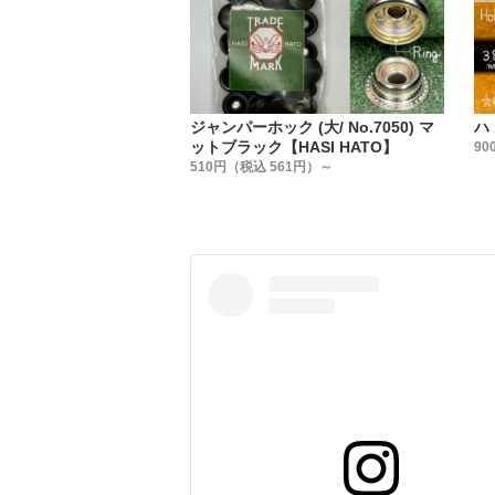
【特徴】
1.【金具
製造にあ
『HASI
長い時間
ジャンパーホック (大/ No.7050) マ
ハ
た形状で
ットブラック【HASI HATO】
90
510円（税込 561円）～
長い歴史
2.【大
今回、様
その結果
弊社製品
3.【金具
画像にも
丸棒(素
この傷が