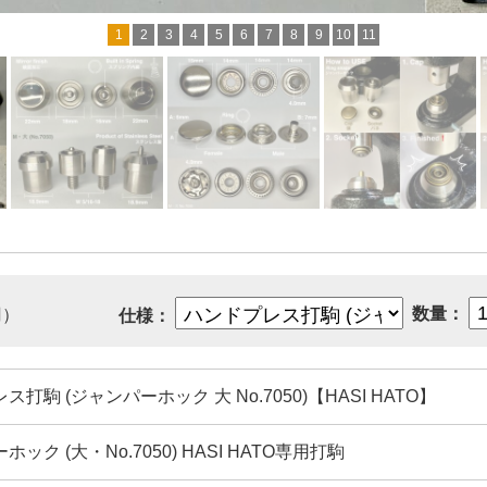
1
2
3
4
5
6
7
8
9
10
11
数量：
円）
仕様：
打駒 (ジャンパーホック 大 No.7050)【HASI HATO】
ック (大・No.7050) HASI HATO専用打駒