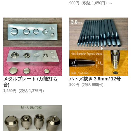
いかもしれません。
960円（税込 1,056円）～
実は、金具はどこのメーカーでも同じでは無いんです。
弊社では、【日本製で高品質・低価格な金具】を、【レザ
ークラフト工具製造メーカーの視点】から選んで販売して
います。
信頼のおける金具メーカーの規格に合わせた、工具(打棒)
を作る事を作る事が、一番使用上のトラブルが無いので
す。
・
【特徴】
鋼材の選定・指定した焼入れ硬度・厳正な品質管理によ
メタルプレート (万能打ち
ハトメ抜き 3.6mm/ 12号
り、【金属の消耗が少ない】のが特徴です。
台)
900円（税込 990円）
お馴染みのパチンという軽快な音で、何回でもスムーズに
1,250円（税込 1,375円）
脱着できます。
脱着強度は【しっかりめ】に設計されています。
生地に比べて厚みのあるレザークラフトに適しています。
・
【製造国】
金具は全て安全性・信頼性の高い【日本製】です。