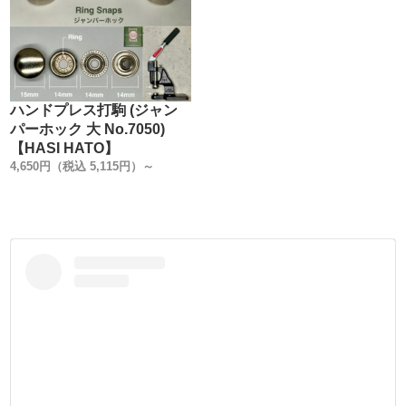
・
【販売方法】
販売方法を3種類ご用意しました。
①小袋10ヶ入り
②小袋100ヶ入り (①よりお買い得です)
ハンドプレス打駒 (ジャン
③箱1000ヶ入り (②より更にお買い得です)
パーホック 大 No.7050)
用途に合わせてお選び下さい。
【HASI HATO】
4,650円（税込 5,115円）～
・
【バネホックについて】
2本のバネ構造により、軽い力でホックを脱着できるのが特
徴です。
PRIM (FIOCCHI)は2本の『バネの向きが同じ』ですが、
HASI HATOは2本のバネの向きをあえて『互い違い』にし
ています。
これは、取り付けた金具の向きで、脱着性の違いが出るこ
とを防止しています。
サイフ・カードケース・小銭入れなどの、開け閉めの多い
小物製作に向いています。