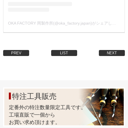
OKA FACTORY 岡製作所(@oka_factory.japan)がシェアした投稿
PREV
LIST
NEXT
特注工具販売
定番外の特注数量限定工具です。
工場直販で一個から
お買い求め頂けます。