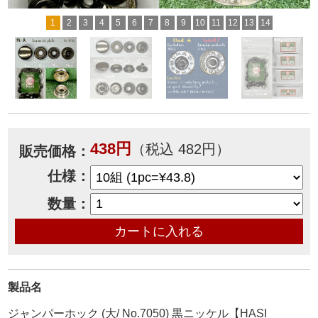
1
2
3
4
5
6
7
8
9
10
11
12
13
14
438円
（税込 482円）
販売価格：
仕様：
数量：
製品名
ジャンパーホック (大/ No.7050) 黒ニッケル【HASI