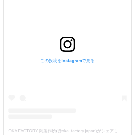
【メッキ・塗装の別注品】
箱単位になりますが、ご注文を承っております。
メッキは、本金メッキ(24k)、ダール(マットブラック)、他
塗装(天塗り)は、黒、茶、白、他
となります。
金具をカートに入れ、【備考欄】にご希望の加工を入力し
てメールして下さい。
お見積もりメールを返信致します。
(金具形状により、出来ない又は、ロットが多くなる場合も
この投稿をInstagramで見る
ございます)
OKA FACTORY 岡製作所(@oka_factory.japan)がシェアした投稿