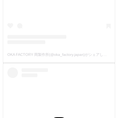
OKA FACTORY 岡製作所(@oka_factory.japan)がシェアした投稿