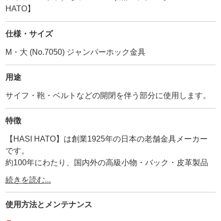
HATO】
仕様・サイズ
M・大 (No.7050) ジャンパーホック金具
用途
サイフ・鞄・ベルトなどの開閉を伴う部分に使用します。
特徴
【HASI HATO】は創業1925年の日本の老舗金具メーカー
です。
約100年にわたり、国内外の高級小物・バック・皮革製品
に使用されています。
続きを読む...
その為、耐久性、品質は折り紙付きです。
弊社が【工具の設計を合わせているメーカー】ですので、
使用方法と
メンテナンス
【打棒と金具が合わないトラブル】がありません。