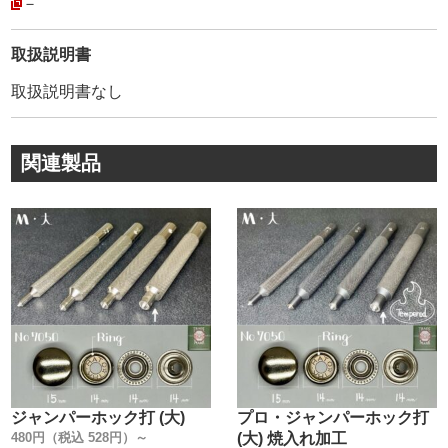
安心してご利用頂けます。
－
・
弊社販売品は【HASI HATO】の【正規品】です。
取扱説明書
模造品(コピー商品)も多く存在しているのが実情です。
取扱説明書なし
模造品は、鋼材の選定が不明・焼入れされていない・品質
管理が雑です。
その為、著しく耐久性や見た目が悪く、すぐ錆が出ます。
関連製品
模造品には、HASI HATOのメーカー名も刻印されていま
す。
見分けがつきにくい為、他社でのご購入にはご注意下さ
い。
創業100年以上に及ぶ歴史が、大量生産品にもかかわら
ず、このクオリティーを維持し続けて、お客様に愛され続
けている理由です。
・
金具1つとっても、世の中には様々なメーカーがあります。
『革を止めるだけでしょ』と、金具の品質にこだわらない
方もいらっしゃるかもしれません。
ジャンパーホック打 (大)
プロ・ジャンパーホック打
普段、金具の品質を金属製品としての視点から見る事がな
480円（税込 528円）～
(大) 焼入れ加工