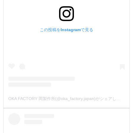
打棒は2種類あり、オス金具とメス金具で使い分けます。
・
【ジャンパーホックについて】
リング式のバネ構造により、脱着にはバネホックよりも、
少し強い力が必要です。
この投稿をInstagramで見る
バネホックよりもしっかりと保持し、耐久性が高いのが特
徴です。
ウォレット・カバン・ベルトなどの厚めの革を使用する、
強度を求める製品に向いています。
打棒は1つで、オス・メス金具両方が止められます。
・
【足の長さの別注品】
箱単位になりますが、ご注文を承っております。
金具をカートに入れ、【備考欄】にご希望の足の長さや、
OKA FACTORY 岡製作所(@oka_factory.japan)がシェアした投稿
お持ちの情報を入力してメールして下さい。
お見積もりのメールを返信致します。
(金具形状により、出来ない又は、ロットが多くなる場合も
ございます)
・