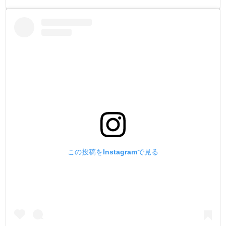
下駒は手打ちで止める事を想定していない工具です。
下駒は叩く衝撃に耐えられる構造になっていません。
無理に下駒を使って手打ちで叩くと、変形の原因になりま
す。
この投稿をInstagramで見る