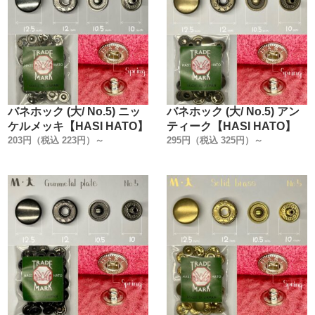
厳密に見ると、Capのくるみ(絞り加工)・Postの形状(絞り
加工)など、各メーカーによって様々です。
金具の規格に合わない工具を使うと、もちろん金具が変形
します。
金具を止める作業において【金具メーカーの規格に合わせ
て作った工具】を使う事が必須なんです。
バネホック (大/ No.5) ニッ
バネホック (大/ No.5) アン
ネット通販等で販売されている打駒は、安価な物から高価
ケルメッキ【HASI HATO】
ティーク【HASI HATO】
な物まで様々です。
203円（税込 223円）～
295円（税込 325円）～
共通しているのは『どこの金具メーカーに合わせて作った
工具なのか』の記載が無い事です。
私たちは製造元ですから、その工具が【どこの金具メーカ
ーのために作られたか】を知っています。
だからこそ、その情報をあえて明記しているのです。
今回製造にあたり、世の中で販売されている打駒を、1から
見直しました。
『何が良くて何が悪いのか』を私達レザークラフト専門工
場の視点から考えて作りました。