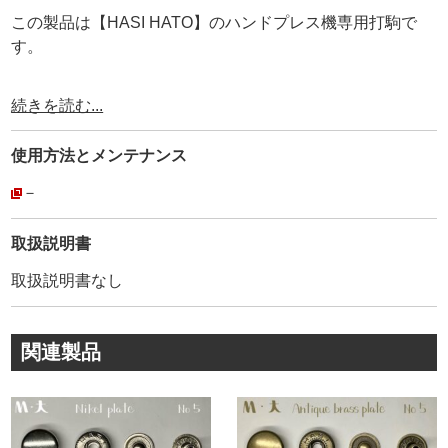
この製品は【HASI HATO】のハンドプレス機専用打駒で
す。
【HASI HATO】は創業1925年の日本の老舗金具メーカー
続きを読む...
です。
約100年にわたり、国内外の高級小物・バック・皮革製品
使用方法と
メンテナンス
に使用されています。
その為、耐久性、品質は折り紙付きです。
－
弊社が【工具の設計を合わせているメーカー】ですので、
【打具と金具が合わないトラブル】がありません。
取扱説明書
安心してご利用頂けます。
取扱説明書なし
金具１つをとっても、世界中には様々なメーカーがありま
す。
関連製品
外径が同じサイズだから、どこの金具メーカーを使っても
同じというわけではありません。
金具は、製造しているメーカーの金型によって、わずかに
形状やRが異なります。