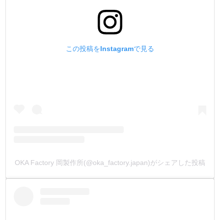
ても付いてしまいます。
この傷が金具を止めた時に『金具に写ってしまう』ので
す。
弊社製品は、頭用下駒の鏡面加工にこだわりました。
この投稿をInstagramで見る
下駒部分に加工傷が一切無いので、金具本来の美観でその
まま取り付けが行えます。
4.【専用手打ち棒で、上駒だけで止められる様にする事 ! 】
カシメ金具を少しの数だけ止めたいのに、わざわざハンド
プレス機を使うのはとても手間がかかります。
その手間を無くしたいので『上駒専用打棒』を作りまし
た。
こだわったのは『4つのポイント』です。
OKA Factory 岡製作所(@oka_factory.japan)がシェアした投稿
①全体に『焼入れ加工』を施して耐摩耗性を向上させる。
②打棒は15mmの太さにする。
1) 叩いた時の上駒の衝撃を吸収してしっかり金具を止めら
れる太さ。