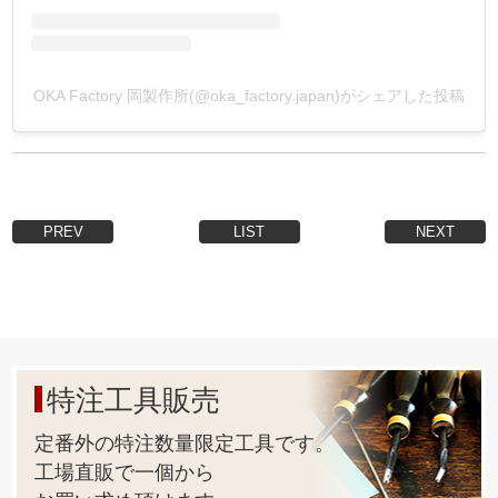
OKA Factory 岡製作所(@oka_factory.japan)がシェアした投稿
PREV
LIST
NEXT
特注工具販売
定番外の特注数量限定工具です。
工場直販で一個から