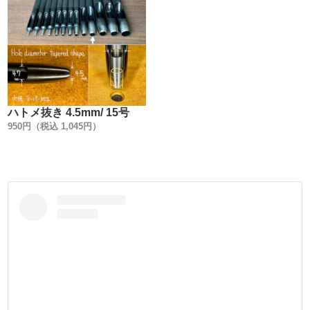
す。
長い歴史を数値化する事で、初めて金具に合わせた工具作
りが出来るのです。
2.【大まかな寸法公差を無くし、規格に合わせて統一する
ハトメ抜き 4.5mm/ 15号
!】
950円（税込 1,045円）
今回、様々な他社製品の打駒を寸法計測しました。
その結果、同じ商品でも寸法が異なり、統一した規格では
無い事がわかりました。
弊社製品は、国産ハンドプレス機に合わせた寸法規格で上
駒・下駒ともに作りました。
3.【金具に傷が付かない鏡面加工にする事 !】
画像にもある様に、他社製品の打駒は加工傷がついていま
す。
丸棒(素材)を回転させて加工している為、加工傷がどうし