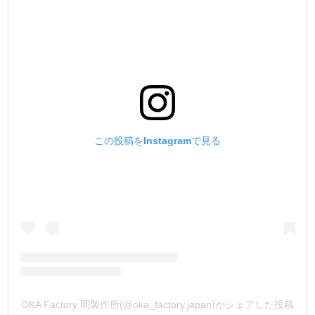
2) W5/16-18のネジの規格に合った太さ。
③持ち手部分に滑り止めを施して、確実な作業が行える様
にする。
④全体にメッキ加工を施して錆防止とする。
下に『メタルプレートや打台』を敷いて、金具を簡単に止
める事が出来ます。
この投稿をInstagramで見る
*鉄製金具に打駒の設計を合わせています。
真鍮製金具を使用した場合、パイプのカールが割れて止ま
ってしまう場合があります。
これは、鉄と真鍮の金属特性・剛性に違いがある為に起こ
る現象です。
パイプが割れてしまっても、使用上の強度・耐久性に問題
はありません。
ご理解の上ご利用下さいませ。
OKA Factory 岡製作所(@oka_factory.japan)がシェアした投稿
* 手打ちの際、*下駒は絶対に使わないで下さい !