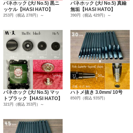
バネホック (大/ No.5) 黒ニ
バネホック (大/ No.5) 真鍮
ッケル【HASI HATO】
無垢【HASI HATO】
253円（税込 278円）～
390円（税込 429円）～
こだわったのは【4つのポイント】です。
1. 金具を図面に数値化して工具を作る事。
2. 大まかな寸法公差を無くし、国産ハンドプレス機の規格
に合わせて統一する事。
3. 金具に傷が付かない鏡面加工にする事。
4. 専用手打ち棒で、上駒だけで止められる様にする事。
【特徴】
1.【金具を図面に数値化して工具を作る !】
バネホック (大/ No.5) マッ
ハトメ抜き 3.0mm/ 10号
製造にあたり、一番最初に取り掛かった事は『金具の数値
トブラック【HASI HATO】
850円（税込 935円）
化』です。
321円（税込 353円）～
『HASI HATO』は金具作りを100年の長い歴史の中で築き
上げてきました。
長い時間をかけて、洗練され、研ぎ澄まされてきた『HASI
HATO』金具は、最終的に行き着いた完成された形状で