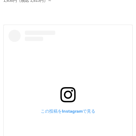
1,650円（税込 1,815円）～
普段、金具の品質を金属製品としての視点から見る事がな
いかもしれません。
実は、カシメ金具はどこのメーカーでも同じでは無いんで
す。
弊社では、【日本製で高品質・低価格な金具】を、【レザ
ークラフト工具製造メーカーの視点】から選んで販売して
います。
信頼のおける金具メーカーの規格に合わせた、工具(打棒)
を作る事を作る事が、一番使用上のトラブルが無いので
す。
・
【販売方法】
販売方法を3種類ご用意しました。
①小袋販売
②大袋販売 (①よりお買い得です)
③箱販売 (②より更にお買い得です)
この投稿をInstagramで見る
用途に合わせてお選び下さい。
・
【製造国】