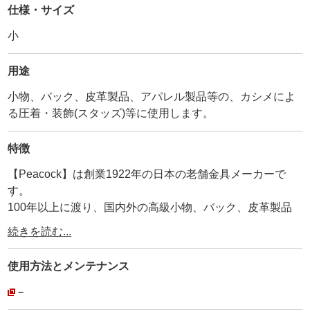
仕様・サイズ
小
用途
小物、バック、皮革製品、アパレル製品等の、カシメによ
る圧着・装飾(スタッズ)等に使用します。
特徴
【Peacock】は創業1922年の日本の老舗金具メーカーで
す。
100年以上に渡り、国内外の高級小物、バック、皮革製品
に使用され続けています。
続きを読む...
その為、耐久性、品質は折り紙付きです。
弊社が【工具の設計を合わせているメーカー】ですので、
使用方法と
メンテナンス
【打棒と金具が合わないトラブル】がありません。
安心してご利用頂けます。
－
・