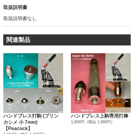
弊社販売品は【Peacock】の【正規品】です。
取扱説明書
模造品(コピー商品)も多く存在しているのが実情です。
取扱説明書なし
模造品は、鋼材の選定が不明、メッキの剥離、品質管理が
雑です。
その為、著しく耐久性や、見た目が良くありません。
関連製品
・
【正規品】は上の画像にあるように、金具を包んでいる
【金属のシワ】が少ないのが特徴です。
金属のシワを少なくする事により、正面から見た時に綺麗
な正円を描いています。
創業100年以上に及ぶ歴史が、大量生産品にもかかわら
ず、このクオリティーを維持し続けて、お客様に愛され続
けている理由です。
・
カシメ金具1つとっても、世の中には様々なメーカーがあり
ます。
ハンドプレス打駒 (プリン
ハンドプレス上駒専用打棒
『革を止めるだけでしょ』と、金具の品質にこだわらない
カシメ 小 7mm)
1,800円（税込 1,980円）
方もいらっしゃるかもしれません。
【Peacock】