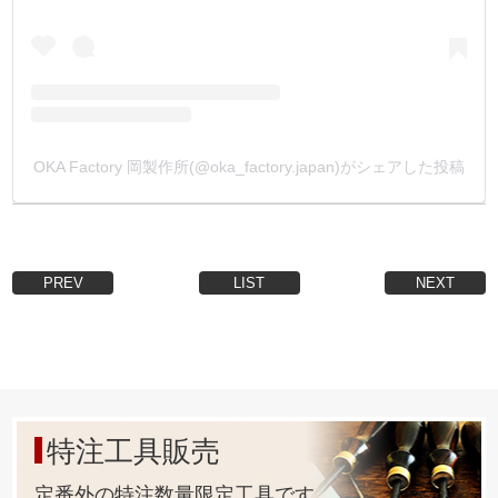
金具は全て安全性・信頼性の高い【日本製】です。
・
【足の長さの別注品】
箱単位になりますが、ご注文を承っております。
金具をカートに入れ、【備考欄】にご希望の足の長さや、
お持ちの情報を入力してメールして下さい。
OKA Factory 岡製作所(@oka_factory.japan)がシェアした投稿
お見積もりのメールを返信致します。
(金具形状により、出来ない又は、ロットが多くなる場合も
ございます)
・
【メッキ・塗装の別注品】
PREV
LIST
NEXT
箱単位になりますが、ご注文を承っております。
メッキは、本金メッキ(24k)、ダール(マットブラック)、他
塗装(天塗り)は、黒、茶、白、他
となります。
金具をカートに入れ、【備考欄】にご希望の加工を入力し
てメールして下さい。
特注工具販売
お見積もりメールを返信致します。
(金具形状により、出来ない又は、ロットが多くなる場合も
定番外の特注数量限定工具です。