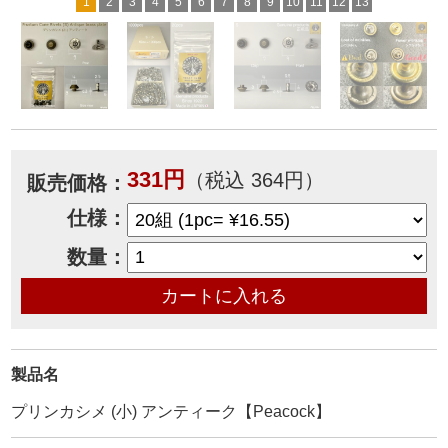
1
2
3
4
5
6
7
8
9
10
11
12
13
331円
（税込 364円）
販売価格：
仕様：
数量：
製品名
プリンカシメ (小) アンティーク【Peacock】