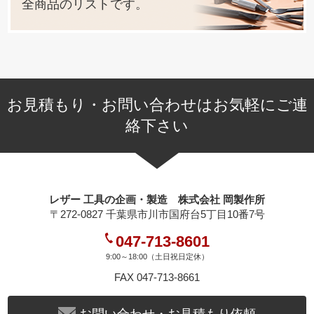
てメールして下さい。
全商品のリストです。
お見積もりメールを返信致します。
(金具形状により、出来ない又は、ロットが多くなる場合も
ございます)
お見積もり・お問い合わせはお気軽にご連
絡下さい
レザー 工具の企画・製造 株式会社 岡製作所
〒272-0827 千葉県市川市国府台5丁目10番7号
047-713-8601
9:00～18:00（土日祝日定休）
FAX 047-713-8661