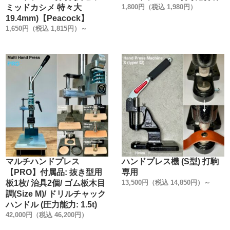
『革を止めるだけでしょ』と、金具の品質にこだわらない
ミッドカシメ 特々大
1,800円（税込 1,980円）
方もいらっしゃるかもしれません。
19.4mm)【Peacock】
1,650円（税込 1,815円）～
普段、金具の品質を金属製品としての視点から見る事がな
いかもしれません。
実は、カシメ金具はどこのメーカーでも同じでは無いんで
す。
弊社では、【日本製で高品質・低価格な金具】を、【レザ
ークラフト工具製造メーカーの視点】から選んで販売して
います。
信頼のおける金具メーカーの規格に合わせた、工具(打棒)
を作る事を作る事が、一番使用上のトラブルが無いので
す。
・
マルチハンドプレス
ハンドプレス機 (S型) 打駒
【販売方法】
【PRO】付属品: 抜き型用
専用
販売方法を3種類ご用意しました。
板1枚/ 治具2個/ ゴム板木目
13,500円（税込 14,850円）～
①小袋販売
調(Size M)/ ドリルチャック
②大袋販売 (①よりお買い得です)
ハンドル (圧力能力: 1.5t)
③箱販売 (②より更にお買い得です)
42,000円（税込 46,200円）
用途に合わせてお選び下さい。