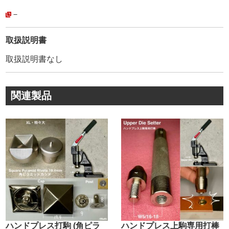
【打棒と金具が合わないトラブル】がありません。
安心してご利用頂けます。
－
・
弊社販売品は【Peacock】の【正規品】です。
取扱説明書
模造品(コピー商品)も多く存在しているのが実情です。
取扱説明書なし
模造品は、鋼材の選定が不明、メッキの剥離、品質管理が
雑です。
その為、著しく耐久性や、見た目が良くありません。
関連製品
・
【正規品】は上の画像にあるように、金具を包んでいる
【金属のシワ】が少ないのが特徴です。
金属のシワを少なくする事により、正面から見た時に綺麗
な正円を描いています。
創業100年以上に及ぶ歴史が、大量生産品にもかかわら
ず、このクオリティーを維持し続けて、お客様に愛され続
けている理由です。
・
カシメ金具1つとっても、世の中には様々なメーカーがあり
ます。
ハンドプレス打駒 (角ピラ
ハンドプレス上駒専用打棒