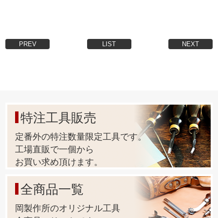
・
【製造国】
金具は全て安全性・信頼性の高い【日本製】です。
・
PREV
LIST
NEXT
【足の長さの別注品】
箱単位になりますが、ご注文を承っております。
金具をカートに入れ、【備考欄】にご希望の足の長さや、
お持ちの情報を入力してメールして下さい。
お見積もりのメールを返信致します。
(金具形状により、出来ない又は、ロットが多くなる場合も
特注工具販売
ございます)
定番外の特注数量限定工具です。
・
【メッキ・塗装の別注品】
工場直販で一個から
箱単位になりますが、ご注文を承っております。
お買い求め頂けます。
メッキは、本金メッキ(24k)、ダール(マットブラック)、他
塗装(天塗り)は、黒、茶、白、他
全商品一覧
となります。
金具をカートに入れ、【備考欄】にご希望の加工を入力し
岡製作所のオリジナル工具