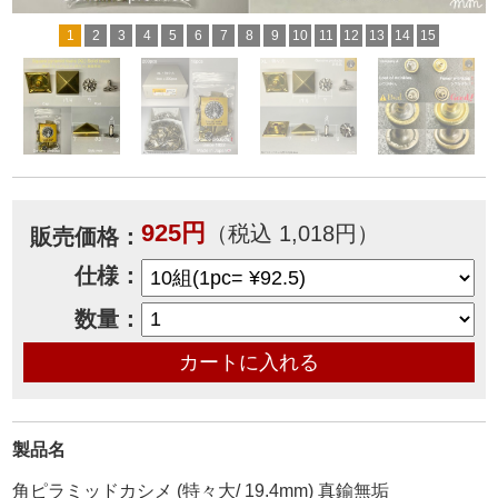
1
2
3
4
5
6
7
8
9
10
11
12
13
14
15
925円
（税込 1,018円）
販売価格：
仕様：
数量：
製品名
角ピラミッドカシメ (特々大/ 19.4mm) 真鍮無垢