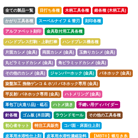
全ての製品一覧
目打ち各種
木柄工具各種
錐各種 (木柄工具)
かがり工具各種
スーベルナイフ & 替刃
刻印各種
アルファベット刻印
金具取付用工具各種
ハンドプレス打駒・上駒打棒
ハンドプレス機各種
片面カシメ (金具)
両面カシメ (金具)
玉飾りカシメ (金具)
丸ピラミッドカシメ (金具)
角ピラミッドカシメ (金具)
その他のカシメ (金具)
ジャンパーホック (金具)
バネホック (金具)
旋盤加工 挽物ゲンコ & ホソ/ バネホック専用 (金具)
平反射/ バネホック専用 (金具)
ハトメリング (金具)
革包丁(火造り品)・砥石
ハトメ抜き
手縫い用ディバイダー
針各種
ゴム板 (木目調)
ラウンドモール
その他の工具各種
初心者キット
特注工具販売
コバ面・床面仕上剤
皮革用水溶性仕上剤
皮革用水溶性濃縮染料
【MBT®︎】蝋引き糸