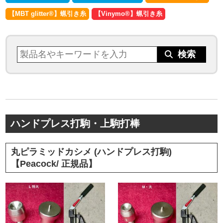
【MBT glitter®︎】蝋引き糸
【Vinymo®︎】蝋引き糸
ハンドプレス打駒・上駒打棒
丸ピラミッドカシメ (ハンドプレス打駒)
【Peacock/ 正規品】