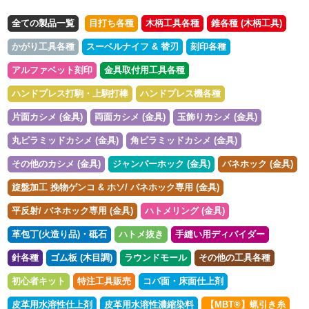
全ての製品一覧
目打ち各種
木柄工具各種
錐各種 (木柄工具)
かがり工具各種
スーベルナイフ & 替刃
刻印各種
アルファベット刻印
金具取付用工具各種
ハンドプレス打駒・上駒打棒
ハンドプレス機各種
片面カシメ (金具)
両面カシメ (金具)
玉飾りカシメ (金具)
丸ピラミッドカシメ (金具)
角ピラミッドカシメ (金具)
その他のカシメ (金具)
ジャンパーホック (金具)
バネホック (金具)
旋盤加工 挽物ゲンコ & ホソ/ バネホック専用 (金具)
平反射/ バネホック専用 (金具)
ハトメリング (金具)
革包丁(火造り品)・砥石
ハトメ抜き
手縫い用ディバイダー
針各種
ゴム板 (木目調)
ラウンドモール
その他の工具各種
初心者キット
特注工具販売
コバ面・床面仕上剤
皮革用水溶性仕上剤
皮革用水溶性濃縮染料
【MBT®︎】蝋引き糸