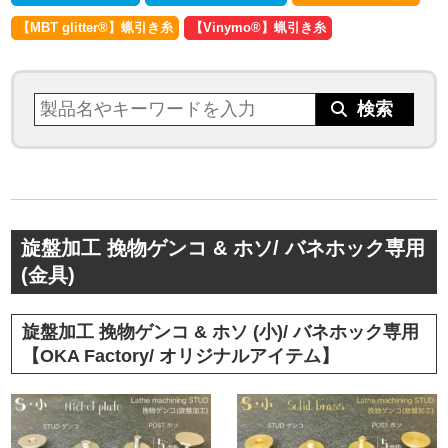
【MBT glitter®︎】蝋引き糸
【Vinymo®︎】蝋引き糸
旋盤加工 挽物ゲンコ & ホソ/ バネホック専用
(金具)
旋盤加工 挽物ゲンコ & ホソ (小)/ バネホック専用
【OKA Factory/ オリジナルアイテム】