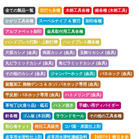
全ての製品一覧
目打ち各種
木柄工具各種
錐各種 (木柄工具)
かがり工具各種
スーベルナイフ & 替刃
刻印各種
アルファベット刻印
金具取付用工具各種
ハンドプレス打駒・上駒打棒
ハンドプレス機各種
片面カシメ (金具)
両面カシメ (金具)
玉飾りカシメ (金具)
丸ピラミッドカシメ (金具)
角ピラミッドカシメ (金具)
その他のカシメ (金具)
ジャンパーホック (金具)
バネホック (金具)
旋盤加工 挽物ゲンコ & ホソ/ バネホック専用 (金具)
平反射/ バネホック専用 (金具)
ハトメリング (金具)
革包丁(火造り品)・砥石
ハトメ抜き
手縫い用ディバイダー
針各種
ゴム板 (木目調)
ラウンドモール
その他の工具各種
初心者キット
特注工具販売
コバ面・床面仕上剤
皮革用水溶性仕上剤
皮革用水溶性濃縮染料
【MBT®︎】蝋引き糸