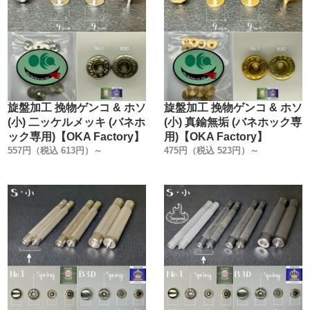
旋盤加工 挽物ゲンコ & ホソ
旋盤加工 挽物ゲンコ & ホソ
(小) 二ッケルメッキ (バネホ
(小) 真鍮無垢 (バネホック専
ック専用)【OKA Factory】
用)【OKA Factory】
557円（税込 613円）～
475円（税込 523円）～