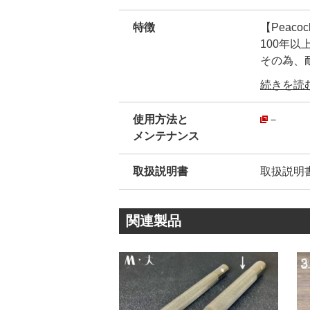
特徴
【Peac
100年
その為、
弊社が【
続きを読む.
ん。
安心して
使用方法と
－
・
メンテナンス
弊社販売品
模造品(
取扱説明書
取扱説明
模造品は
その為、
・
関連製品
【正規品
金属のシ
創業10
され続け
・
カシメ金