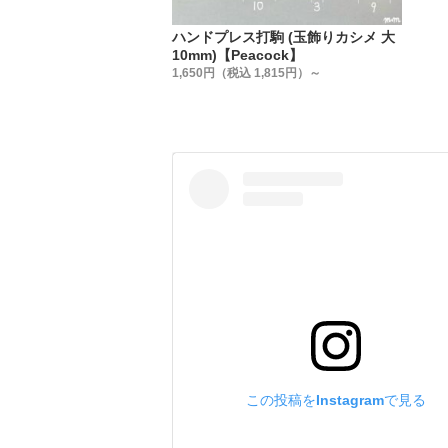
【足の長
箱単位に
ハンドプレス打駒 (玉飾りカシメ 大
金具をカ
10mm)【Peacock】
1,650円（税込 1,815円）～
お見積も
(金具形
・
【メッキ
箱単位に
メッキは、
塗装(天
となりま
金具をカ
お見積も
(金具形
この投稿をInstagramで見る