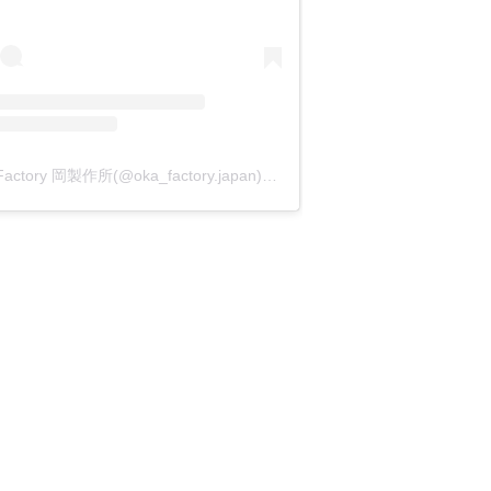
OKA Factory 岡製作所(@oka_factory.japan)がシェアした投稿