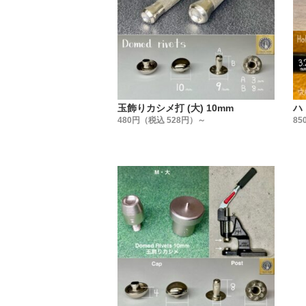
『革を止
普段、金
実は、カ
弊社では
販売して
信頼のお
玉飾りカシメ打 (大) 10mm
ハ
いのです
480円（税込 528円）～
85
・
【販売方
販売方法
①小袋販
②大袋販
③箱販売
用途に合
・
【製造国
金具は全
・