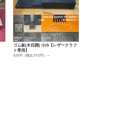
ゃるかもしれません。
せん。
具製造メーカーの視点】から選んで
る事が、一番使用上のトラブルが無
ゴム板(木目調) 小/S【レザークラフ
ト専用】
520円（税込 572円）～