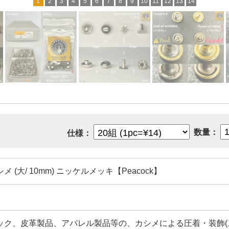
1
2
3
4
5
6
7
8
9
10
11
12
13
14
数量：
仕様：
 (大/ 10mm) ニッケルメッキ【Peacock】
ック、皮革製品、アパレル製品等の、カシメによる圧着・装飾(