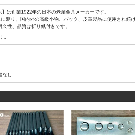
ock】は創業1922年の日本の老舗金具メーカーです。
以上に渡り、国内外の高級小物、バック、皮革製品に使用され続
耐久性、品質は折り紙付きです。
工具の設計を合わせているメーカー】ですので、【打棒と金具
..
ご利用頂けます。
は【Peacock】の【正規品】です。
コピー商品)も多く存在しているのが実情です。
書なし
、鋼材の選定が不明、メッキの剥離、品質管理が雑です。
著しく耐久性や、見た目が良くありません。
】は上の画像にあるように、金具を包んでいる【金属のシワ】
ワを少なくする事により、正面から見た時に綺麗な正円を描い
0年以上に及ぶ歴史が、大量生産品にもかかわらず、このクオリ
ている理由です。
具1つとっても、世の中には様々なメーカーがあります。