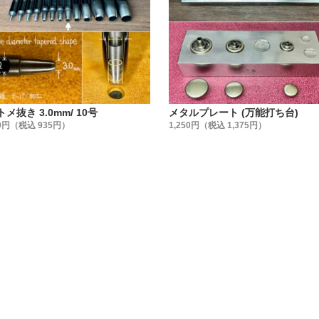
めるだけでしょ』と、金具の品質にこだわらない方もいらっし
具の品質を金属製品としての視点から見る事がないかもしれま
シメ金具はどこのメーカーでも同じでは無いんです。
、【日本製で高品質・低価格な金具】を、【レザークラフト工
います。
ける金具メーカーの規格に合わせた、工具(打棒)を作る事を作
トメ抜き 3.0mm/ 10号
メタルプレート (万能打ち台)
。
0円（税込 935円）
1,250円（税込 1,375円）
法】
を3種類ご用意しました。
売
売 (①よりお買い得です)
 (②より更にお買い得です)
わせてお選び下さい。
】
て安全性・信頼性の高い【日本製】です。