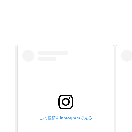
さの別注品】
なりますが、ご注文を承っております。
ートに入れ、【備考欄】にご希望の足の長さや、お持ちの情報
りのメールを返信致します。
状により、出来ない又は、ロットが多くなる場合もございます)
・塗装の別注品】
なりますが、ご注文を承っております。
本金メッキ(24k)、ダール(マットブラック)、他
塗り)は、黒、茶、白、他
す。
ートに入れ、【備考欄】にご希望の加工を入力してメールして
りメールを返信致します。
状により、出来ない又は、ロットが多くなる場合もございます)
この投稿をInstagramで見る