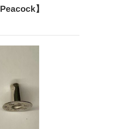
eacock】