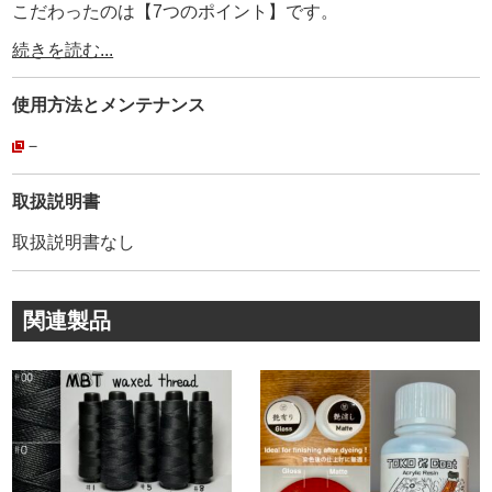
こだわったのは【7つのポイント】です。
1. 染料を高濃度にして1回で濃く染まる
続きを読む...
2. 染め付きが良く、抜群の発色
3. 酸っぱい匂いが無い
使用方法と
メンテナンス
4. 乾燥後の玉虫色のギラつきが無い
5. 時間が経っても色落ち(退色)しない
－
6. 黒を3色作る
7. MBT蝋引き糸の色味に合わせた水溶性染料
取扱説明書
取扱説明書なし
開発には、国内・海外の製品全てをテストして、弊社が良
いと思う効能だけを改良して商品化しました。
レザークラフトをする上で、『こんな染料だったら良いの
関連製品
に』を形にしました。
【100%岡製作所オリジナル商品です !】
【特徴】
1.【染料を高濃度にして1回で濃く染まる】
他社製品の水溶性染料と比べて濃度を3〜4倍に濃縮しまし