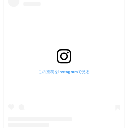
んでした。
アクリル絵の具の様(顔料系)なコバ仕上げ剤はよくありま
す。
革のコバ面に顔料を塗ると、せっかくの革製品もプラスチ
ック製品の様に見えて台無しです。
革の銀面、コバ面、床面の全てに染色が出来て、縫った糸
とも色味が合う水溶性染料を作りたくて開発しました。
弊社の売れ筋でもある【MBT蝋引き糸】に合わせて作りま
した。
革を鞣す時から染色する【芯通し(浸透染色)のコバ面】が
この投稿をInstagramで見る
作れます。
TOKO艶クリームとの相性も抜群です !
合わせて是非お試し下さい。
【成分】
染料、水、アルコール、有機酸