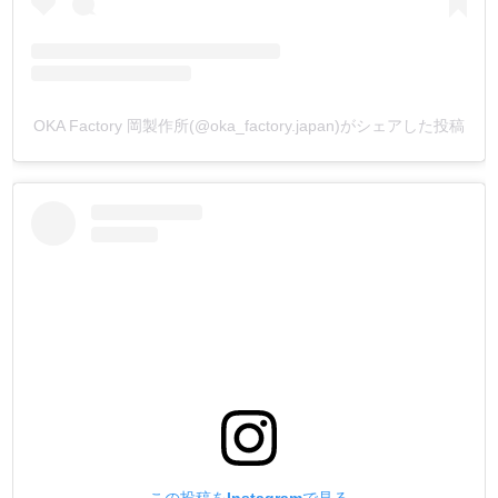
OKA Factory 岡製作所(@oka_factory.japan)がシェアした投稿