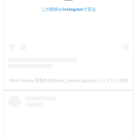
5.【時間が経っても色落ち(退色)しない】
この投稿をInstagramで見る
他社製品は、ヌメ革に塗ってから半年ほど経過で、黒が極
端に色落ち(退色)します。
TOKO染Dyeは、水溶性染料で退色しづらい原色を採用し
て調色しました。
結果的に退色しづらいラインナップとなっています。
安心してご利用下さい。
6.【黒を3色作る】
今まで皮革用水溶性染料で、黒を3色作っているメーカーは
OKA Factory 岡製作所(@oka_factory.japan)がシェアした投稿
ありませんでした。
黒色は服、鞄、靴など使用する頻度がとても多い色目で
す。
その為、弊社は【黒色にはとてもこだわりました !】
よくビンテージのライダース(革ジャン)などの色落ちで、
同じ黒色でも【青系】だったり、【赤系(茶系)】だったり