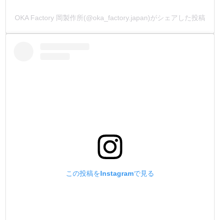
OKA Factory 岡製作所(@oka_factory.japan)がシェアした投稿
【使用方法】
薄める場合は水でOKです。
混色可能です。
【注意事項】
使用前によく振って下さい。
手工芸以外に使用しないで下さい。
口に入れないで下さい。
保管は冷暗所でお願いします。
*ナフサの供給不足により、容器の形状が予告なく変更され
この投稿をInstagramで見る
る場合がございます。何卒ご理解のほどお願い申し上げま
す。