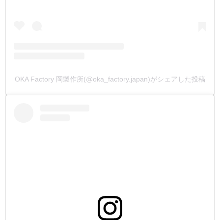
ない水溶性染料を開発しました。
独自開発の有機酸を使用していますので、酸っぱい臭いは
ありません。
4.【乾燥後の玉虫色のギラつきが無い】
他社製品を塗り重ねていくと、何故だか玉虫色の様なギラ
OKA Factory 岡製作所(@oka_factory.japan)がシェアした投稿
つき(ブロンジング現象)が革の表面に出て来ていました。
綺麗に時間をかけて作った作品も、意図しない玉虫色のギ
ラつきで安っぽくなってしまっていました。
このギラつきの原因は、染料が革に染み込みにくい事が大
きく影響しています。
【2.染め付きが良く】で革に対して素早い吸水性を持たせ
た為、この問題を一切解消しました。
TOKO染Dyeは、この嫌なギラつきが出ません。
時間をかけて作った作品も、自分の思い描いた完成予想図
通りに仕上げる事が出来ます。