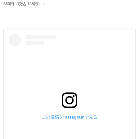
料の吸水性の悪さが大きく影響しています。
680円（税込 748円）～
革に染み込みやすい染料として、酸と有機溶剤のバランス
を1から見直す事に辿りつきました。
革に染料が弾かれず、素早い吸水性で【染め付きが良
く】、色が直ぐに定着し【抜群の発色】がある、酸と有機
溶剤のバランスで作りました。
染色時の【吸水性と発色】が他社製品と全く違うので、是
非比べて見て下さい。
3.【酸っぱい匂いが無い】
今まで皮革用水溶性染料というと、特有のお酢の様な酸っ
ぱい臭いがありました。
この臭いが革にも残り、時間をかけて作った作品も臭いで
台無しになってしまっていました。
実はこの酸っぱい臭いの原因は酢酸です。
この投稿をInstagramで見る
酢酸はとても安価なので、安い水性染料にはよく使用され
ます。
価格よりも品質を良くしたい思いから、私達は酢酸を使わ