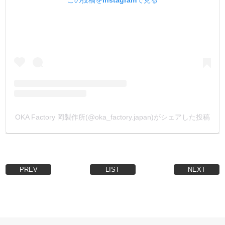
この投稿をInstagramで見る
OKA Factory 岡製作所(@oka_factory.japan)がシェアした投稿
PREV
LIST
NEXT