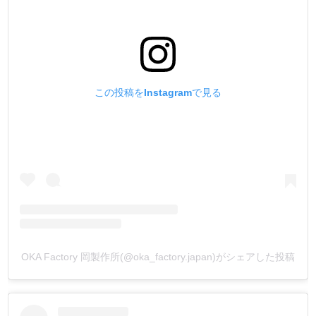
の色落ち具合を見た事はありませんか？
実はこれは、目が青いと青系がより黒く感じられ、目が黒
いと赤系がより黒く感じられる、人間の特性があるので
す。
ヨーロッパやアメリカなどの製品の【黒色は青系黒】が多
く、アジアなどの製品の【黒色は赤系黒】が多いんです。
この投稿をInstagramで見る
TOKO染Dyeは、世界中で使用出来る染料を目指したの
で、黒色にバリエーションを持たせました。
心を込めて作った作品の、経年変化である色落ちも意識し
て使って頂けると嬉しいです。
中間系黒 (黒/ Black)
青系黒 (漆黒/ Midnight Green)
赤系黒 (黒檀/ Onyx)
OKA Factory 岡製作所(@oka_factory.japan)がシェアした投稿
7.【MBT蝋引き糸の色味に合わせた水溶性染料】
今まで、糸の色に合わせた水溶性染料を見た事がありませ