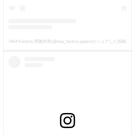
OKA Factory 岡製作所(@oka_factory.japan)がシェアした投稿