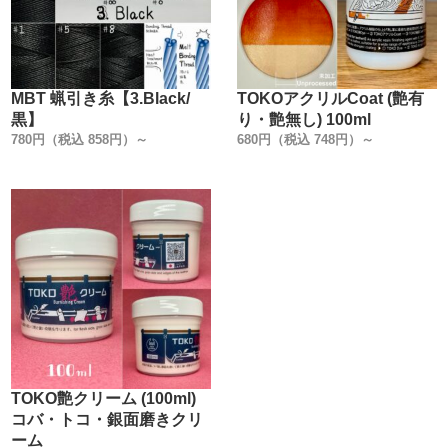
た。
その為、1回で濃く染まります。
今までの濃度が薄い染料で、何度も塗り重ねていた手間を
無くしました。
MBT 蝋引き糸【3.Black/
TOKOアクリルCoat (艶有
黒】
り・艶無し) 100ml
鞣した革には必ず油が入っています。
780円（税込 858円）～
680円（税込 748円）～
革を染色で何度も塗り重ねて乾燥させると、油が抜けて硬
くなり革本来の風合いを失ってしまいます。
その為、少ない回数で染色する事が必須です。
【革の風合いを損なわない】水溶性濃縮染料を目指しまし
た。
色味を薄くしたい時は、水で簡単に薄める事が出来ます。
2.【染め付きが良く、抜群の発色】
他社製品は染色すると、革にすぐに吸水されず弾かれてし
TOKO艶クリーム (100ml)
まう為、色むらが多く発生していました。
コバ・トコ・銀面磨きクリ
色むらの原因は、染料濃度が薄い事も原因の1つですが、染
ーム