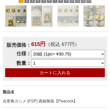
1
2
3
4
5
6
7
8
9
10
11
12
13
615円
（税込 677円）
販売価格：
仕様：
数量：
製品名
台形角カシメ (FSP) 真鍮無垢【Peacock】