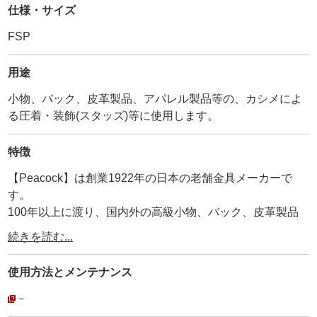
仕様・サイズ
FSP
用途
小物、バック、皮革製品、アパレル製品等の、カシメによ
る圧着・装飾(スタッズ)等に使用します。
特徴
【Peacock】は創業1922年の日本の老舗金具メーカーで
す。
100年以上に渡り、国内外の高級小物、バック、皮革製品
に使用され続けています。
続きを読む...
その為、耐久性、品質は折り紙付きです。
弊社が【工具の設計を合わせているメーカー】ですので、
使用方法と
メンテナンス
【打棒と金具が合わないトラブル】がありません。
安心してご利用頂けます。
－
・