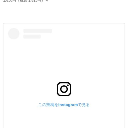
1,650円（税込 1,815円）～
普段、金具の品質を金属製品としての視点から見る事がな
いかもしれません。
実は、カシメ金具はどこのメーカーでも同じでは無いんで
す。
弊社では、【日本製で高品質・低価格な金具】を、【レザ
ークラフト工具製造メーカーの視点】から選んで販売して
います。
信頼のおける金具メーカーの規格に合わせた、工具(打棒)
を作る事を作る事が、一番使用上のトラブルが無いので
す。
・
【販売方法】
販売方法を3種類ご用意しました。
①小袋販売
②大袋販売 (①よりお買い得です)
③箱販売 (②より更にお買い得です)
この投稿をInstagramで見る
用途に合わせてお選び下さい。
・
【製造国】