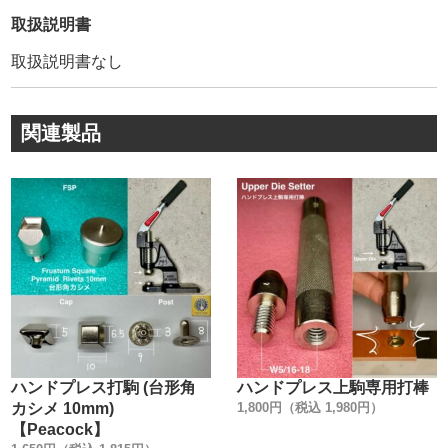
弊社販売品は【Peacock】の【正規品】です。
取扱説明書
模造品(コピー商品)も多く存在しているのが実情です。
取扱説明書なし
模造品は、鋼材の選定が不明、メッキの剥離、品質管理が
雑です。
その為、著しく耐久性や、見た目が良くありません。
関連製品
・
【正規品】は上の画像にあるように、金具を包んでいる
【金属のシワ】が少ないのが特徴です。
金属のシワを少なくする事により、正面から見た時に綺麗
な正円を描いています。
創業100年以上に及ぶ歴史が、大量生産品にもかかわら
ず、このクオリティーを維持し続けて、お客様に愛され続
けている理由です。
・
カシメ金具1つとっても、世の中には様々なメーカーがあり
ます。
ハンドプレス打駒 (台形角
ハンドプレス上駒専用打棒
『革を止めるだけでしょ』と、金具の品質にこだわらない
カシメ 10mm)
1,800円（税込 1,980円）
方もいらっしゃるかもしれません。
【Peacock】