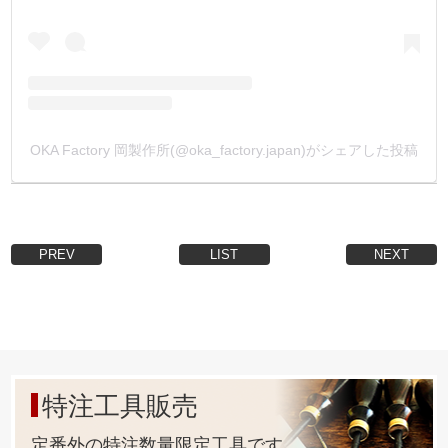
金具は全て安全性・信頼性の高い【日本製】です。
・
【足の長さの別注品】
箱単位になりますが、ご注文を承っております。
金具をカートに入れ、【備考欄】にご希望の足の長さや、
お持ちの情報を入力してメールして下さい。
OKA Factory 岡製作所(@oka_factory.japan)がシェアした投稿
お見積もりのメールを返信致します。
(金具形状により、出来ない又は、ロットが多くなる場合も
ございます)
・
【メッキ・塗装の別注品】
PREV
LIST
NEXT
箱単位になりますが、ご注文を承っております。
メッキは、本金メッキ(24k)、ダール(マットブラック)、他
塗装(天塗り)は、黒、茶、白、他
となります。
金具をカートに入れ、【備考欄】にご希望の加工を入力し
てメールして下さい。
特注工具販売
お見積もりメールを返信致します。
(金具形状により、出来ない又は、ロットが多くなる場合も
定番外の特注数量限定工具です。