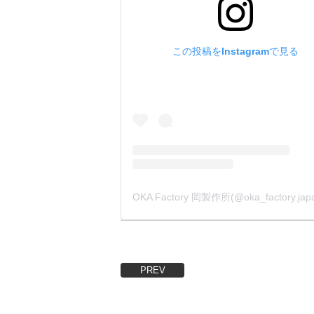
【足の長
箱単位に
金具をカ
この投稿をInstagramで見る
お見積も
(金具形
・
【メッキ
箱単位に
メッキは、
塗装(天
となりま
金具をカ
お見積も
(金具形
PREV