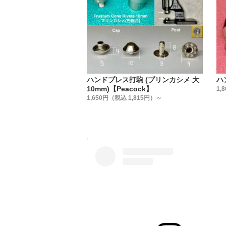
『革を止
普段、金
実は、カ
弊社では
販売して
信頼のお
ハンドプレス打駒 (プリンカシメ 大
ハ
いのです
10mm)【Peacock】
1,
・
1,650円（税込 1,815円）～
【販売方
販売方法
①小袋販
②大袋販
③箱販売
用途に合
・
【製造国
金具は全
・