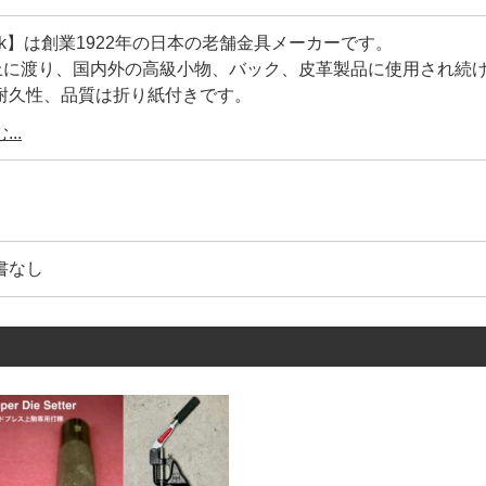
ock】は創業1922年の日本の老舗金具メーカーです。
以上に渡り、国内外の高級小物、バック、皮革製品に使用され続
耐久性、品質は折り紙付きです。
工具の設計を合わせているメーカー】ですので、【打棒と金具
..
ご利用頂けます。
は【Peacock】の【正規品】です。
コピー商品)も多く存在しているのが実情です。
書なし
、鋼材の選定が不明、メッキの剥離、品質管理が雑です。
著しく耐久性や、見た目が良くありません。
】は上の画像にあるように、金具を包んでいる【金属のシワ】
ワを少なくする事により、正面から見た時に綺麗な正円を描い
0年以上に及ぶ歴史が、大量生産品にもかかわらず、このクオリ
ている理由です。
具1つとっても、世の中には様々なメーカーがあります。