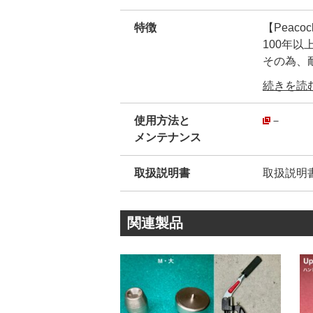
特徴
【Peac
100年
その為、
弊社が【
続きを読む.
ん。
安心して
使用方法と
－
・
メンテナンス
弊社販売品
模造品(
取扱説明書
取扱説明
模造品は
その為、
・
関連製品
【正規品
金属のシ
創業10
され続け
・
カシメ金