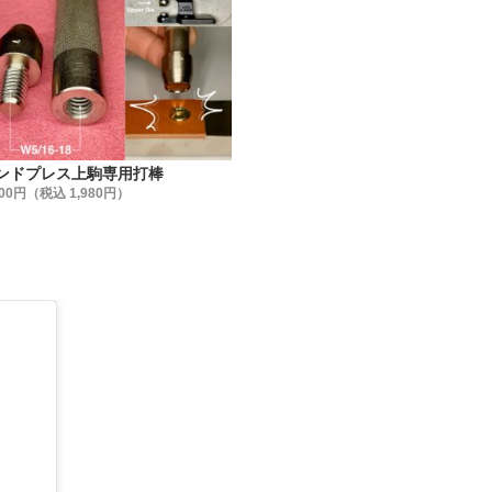
めるだけでしょ』と、金具の品質にこだわらない方もいらっし
具の品質を金属製品としての視点から見る事がないかもしれま
シメ金具はどこのメーカーでも同じでは無いんです。
、【日本製で高品質・低価格な金具】を、【レザークラフト工
います。
ける金具メーカーの規格に合わせた、工具(打棒)を作る事を作
ンドプレス上駒専用打棒
。
800円（税込 1,980円）
法】
を3種類ご用意しました。
売
売 (①よりお買い得です)
 (②より更にお買い得です)
わせてお選び下さい。
】
て安全性・信頼性の高い【日本製】です。