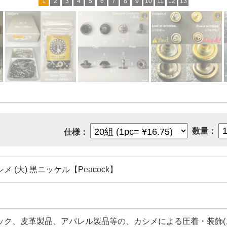
1
2
3
4
5
6
7
8
9
10
11
12
13
数量：
仕様：
メ (大) 黒ニッケル【Peacock】
ック、皮革製品、アパレル製品等の、カシメによる圧着・装飾(