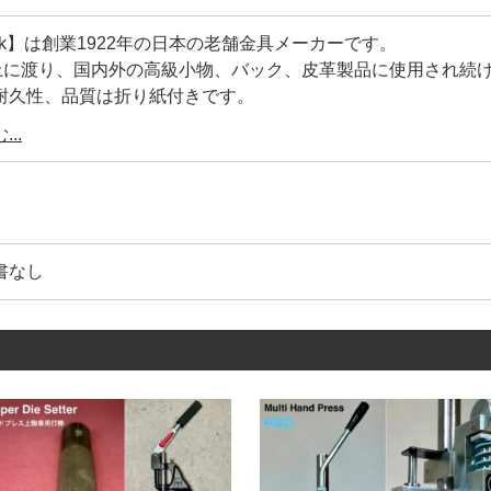
ock】は創業1922年の日本の老舗金具メーカーです。
以上に渡り、国内外の高級小物、バック、皮革製品に使用され続
耐久性、品質は折り紙付きです。
工具の設計を合わせているメーカー】ですので、【打棒と金具
..
ご利用頂けます。
は【Peacock】の【正規品】です。
コピー商品)も多く存在しているのが実情です。
書なし
、鋼材の選定が不明、メッキの剥離、品質管理が雑です。
著しく耐久性や、見た目が良くありません。
】は上の画像にあるように、金具を包んでいる【金属のシワ】
ワを少なくする事により、正面から見た時に綺麗な正円を描い
0年以上に及ぶ歴史が、大量生産品にもかかわらず、このクオリ
ている理由です。
具1つとっても、世の中には様々なメーカーがあります。