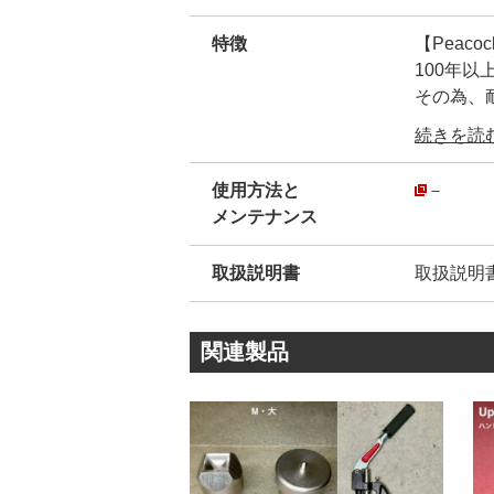
特徴
【Peac
100年
その為、
弊社が【
続きを読む.
ん。
安心して
使用方法と
－
・
メンテナンス
弊社販売品
模造品(
取扱説明書
取扱説明
模造品は
その為、
・
関連製品
【正規品
金属のシ
創業10
され続け
・
カシメ金