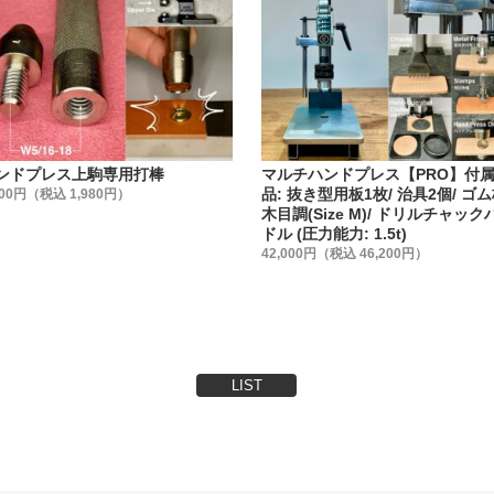
めるだけでしょ』と、金具の品質にこだわらない方もいらっし
具の品質を金属製品としての視点から見る事がないかもしれま
シメ金具はどこのメーカーでも同じでは無いんです。
、【日本製で高品質・低価格な金具】を、【レザークラフト工
います。
ける金具メーカーの規格に合わせた、工具(打棒)を作る事を作
ンドプレス上駒専用打棒
マルチハンドプレス【PRO】付
。
品: 抜き型用板1枚/ 治具2個/ ゴ
800円（税込 1,980円）
木目調(Size M)/ ドリルチャック
ドル (圧力能力: 1.5t)
法】
42,000円（税込 46,200円）
を3種類ご用意しました。
売
売 (①よりお買い得です)
 (②より更にお買い得です)
わせてお選び下さい。
LIST
】
て安全性・信頼性の高い【日本製】です。