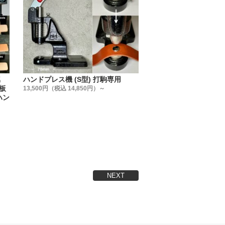
ゃるかもしれません。
せん。
具製造メーカーの視点】から選んで
る事が、一番使用上のトラブルが無
属
ハンドプレス機 (S型) 打駒専用
ム板
13,500円（税込 14,850円）～
ハン
NEXT