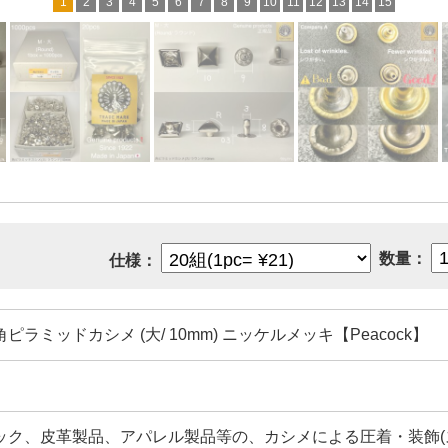
1
2
3
4
5
6
7
8
9
10
11
12
13
14
15
数量：
仕様：
ピラミッドカシメ (大/ 10mm) ニッケルメッキ【Peacock】
ック、皮革製品、アパレル製品等の、カシメによる圧着・装飾(