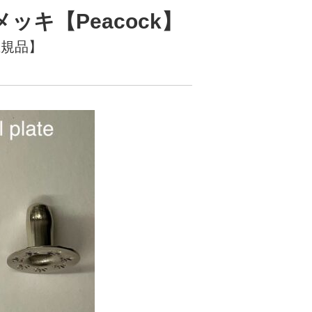
ッキ【Peacock】
 正規品】