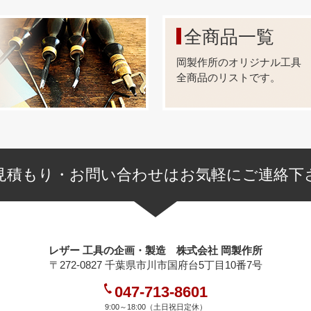
さの別注品】
なりますが、ご注文を承っております。
全商品一覧
ートに入れ、【備考欄】にご希望の足の長さや、お持ちの情報
りのメールを返信致します。
岡製作所のオリジナル工具
状により、出来ない又は、ロットが多くなる場合もございます)
全商品のリストです。
・塗装の別注品】
なりますが、ご注文を承っております。
本金メッキ(24k)、ダール(マットブラック)、他
塗り)は、黒、茶、白、他
す。
見積もり・お問い合わせはお気軽にご連絡下
ートに入れ、【備考欄】にご希望の加工を入力してメールして
りメールを返信致します。
状により、出来ない又は、ロットが多くなる場合もございます)
レザー 工具の企画・製造 株式会社 岡製作所
〒272-0827 千葉県市川市国府台5丁目10番7号
047-713-8601
9:00～18:00（土日祝日定休）