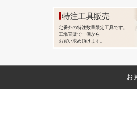
【足の長
箱単位に
特注工具販売
金具をカ
お見積も
定番外の特注数量限定工具です。
(金具形
工場直販で一個から
・
お買い求め頂けます。
【メッキ
箱単位に
メッキは、
塗装(天
となりま
お
金具をカ
お見積も
(金具形