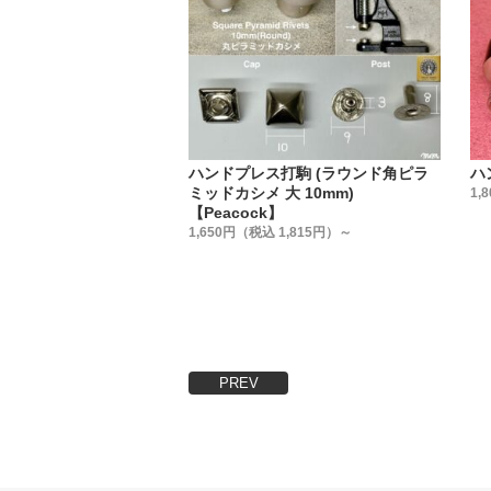
『革を止
普段、金
実は、カ
弊社では
販売して
信頼のお
ハンドプレス打駒 (ラウンド角ピラ
ハ
いのです
ミッドカシメ 大 10mm)
1,
・
【Peacock】
1,650円（税込 1,815円）～
【販売方
販売方法
①小袋販
②大袋販
③箱販売
用途に合
PREV
・
【製造国
金具は全
・