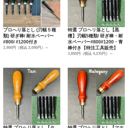
プロへり落とし (刃幅５種
特選 プロヘリ落とし【黒
類) 研ぎ棒/ 耐水ペーパー
檀】刃幅5種類/ 研ぎ棒・耐
#800/ #1200付き
水ペーパー#800#1200・青
1,900円（税込 2,090円）～
棒付き【特注工具販売】
3,850円（税込 4,235円）～
特選 プロヘリ落とし【タ
特選 プロヘリ落とし【マホ