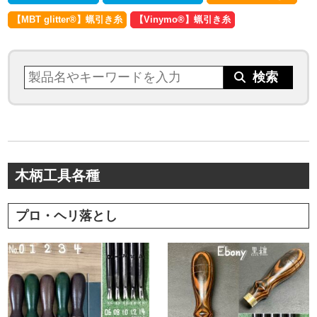
【MBT glitter®︎】蝋引き糸
【Vinymo®︎】蝋引き糸
木柄工具各種
プロ・ヘリ落とし