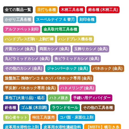
全ての製品一覧
目打ち各種
木柄工具各種
錐各種 (木柄工具)
かがり工具各種
スーベルナイフ & 替刃
刻印各種
アルファベット刻印
金具取付用工具各種
ハンドプレス打駒・上駒打棒
ハンドプレス機各種
片面カシメ (金具)
両面カシメ (金具)
玉飾りカシメ (金具)
丸ピラミッドカシメ (金具)
角ピラミッドカシメ (金具)
その他のカシメ (金具)
ジャンパーホック (金具)
バネホック (金具)
旋盤加工 挽物ゲンコ & ホソ/ バネホック専用 (金具)
平反射/ バネホック専用 (金具)
ハトメリング (金具)
革包丁(火造り品)・砥石
ハトメ抜き
手縫い用ディバイダー
針各種
ゴム板 (木目調)
ラウンドモール
その他の工具各種
初心者キット
特注工具販売
コバ面・床面仕上剤
皮革用水溶性仕上剤
皮革用水溶性濃縮染料
【MBT®︎】蝋引き糸