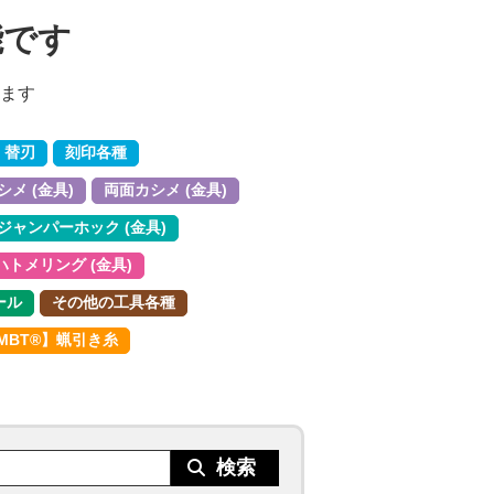
能です
ます
 替刃
刻印各種
メ (金具)
両面カシメ (金具)
ジャンパーホック (金具)
ハトメリング (金具)
ール
その他の工具各種
MBT®︎】蝋引き糸