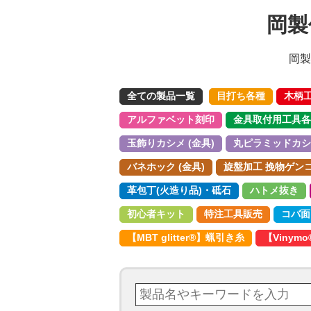
岡製
岡製
全ての製品一覧
目打ち各種
木柄
アルファベット刻印
金具取付用工具各
玉飾りカシメ (金具)
丸ピラミッドカシメ
バネホック (金具)
旋盤加工 挽物ゲンコ 
革包丁(火造り品)・砥石
ハトメ抜き
初心者キット
特注工具販売
コバ面
【MBT glitter®︎】蝋引き糸
【Vinym