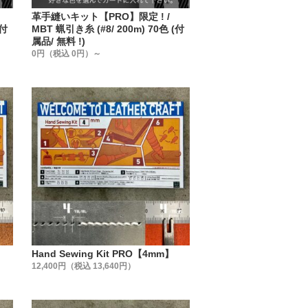
革手縫いキット【PRO】限定 ! /
(付
MBT 蝋引き糸 (#8/ 200m) 70色 (付
属品/ 無料 !)
0円（税込 0円）～
】
Hand Sewing Kit PRO【4mm】
12,400円（税込 13,640円）