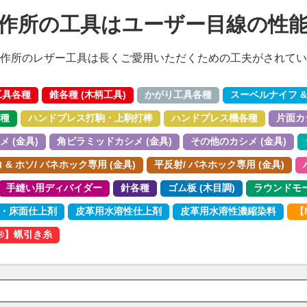
作所の工具はユーザー目線の性
作所のレザー工具は長くご愛用いただくための工夫がされてい
工具各種
錐各種 (木柄工具)
かがり工具各種
スーベルナイフ &
種
ハンドプレス打駒・上駒打棒
ハンドプレス機各種
片面カシ
 (金具)
角ピラミッドカシメ (金具)
その他のカシメ (金具)
& ホソ/ バネホック専用 (金具)
平反射/ バネホック専用 (金具)
手縫い用ディバイダー
針各種
ゴム板 (木目調)
ラウンドモ
・床面仕上剤
皮革用水溶性仕上剤
皮革用水溶性濃縮染料
【
o®︎】蝋引き糸