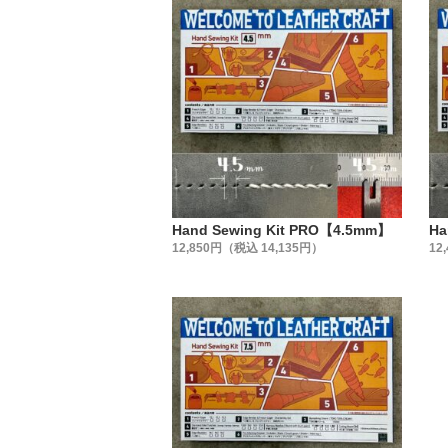
Hand Sewing Kit PRO【4.5mm】
Ha
12,850円（税込 14,135円）
12