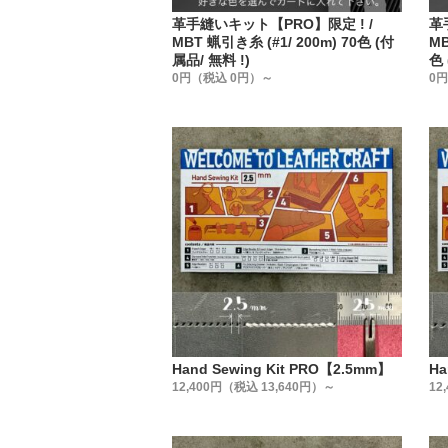
革手縫いキット【PRO】限定 ! /
革
MBT 蝋引き糸 (#1/ 200m) 70色 (付
MB
属品/ 無料 !)
色 
0円（税込 0円）～
0
Hand Sewing Kit PRO【2.5mm】
Ha
12,400円（税込 13,640円）～
12