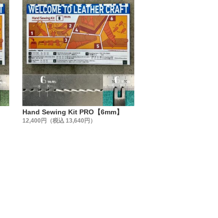
】
Hand Sewing Kit PRO【6mm】
12,400円（税込 13,640円）