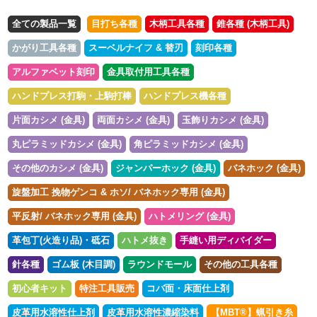
全ての製品一覧
目打ち各種
木柄工具各種
錐各種 (木柄工具)
かがり工具各種
スーベルナイフ & 替刃
刻印各種
アルファベット刻印
金具取付用工具各種
ハンドプレス打駒・上駒打棒
ハンドプレス機各種
片面カシメ (金具)
両面カシメ (金具)
玉飾りカシメ (金具)
丸ピラミッドカシメ (金具)
角ピラミッドカシメ (金具)
その他のカシメ (金具)
ジャンパーホック (金具)
バネホック (金具)
旋盤加工 挽物ゲンコ & ホソ/ バネホック専用 (金具)
平反射/ バネホック専用 (金具)
ハトメリング (金具)
革包丁(火造り品)・砥石
ハトメ抜き
手縫い用ディバイダー
針各種
ゴム板 (木目調)
ラウンドモール
その他の工具各種
初心者キット
特注工具販売
コバ面・床面仕上剤
皮革用水溶性仕上剤
皮革用水溶性濃縮染料
【MBT®︎】蝋引き糸