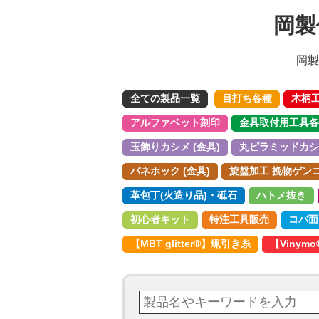
岡製
岡製
全ての製品一覧
目打ち各種
木柄
アルファベット刻印
金具取付用工具各
玉飾りカシメ (金具)
丸ピラミッドカシメ
バネホック (金具)
旋盤加工 挽物ゲンコ 
革包丁(火造り品)・砥石
ハトメ抜き
初心者キット
特注工具販売
コバ面
【MBT glitter®︎】蝋引き糸
【Vinym