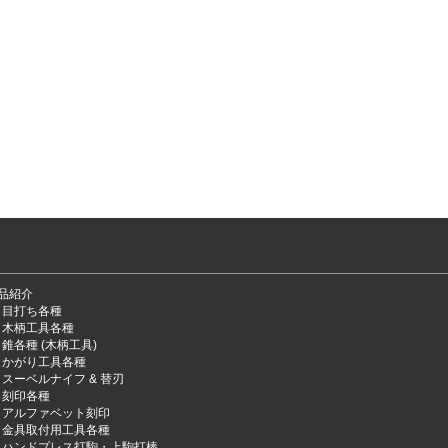
品紹介
目打ち各種
木柄工具各種
錐各種 (木柄工具)
かがり工具各種
スーベルナイフ & 替刃
刻印各種
アルファベット刻印
金具取付用工具各種
ハンドプレス打駒・上駒打棒