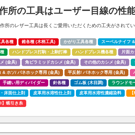
作所の工具はユーザー目線の性
作所のレザー工具は長くご愛用いただくための工夫がされてい
工具各種
錐各種 (木柄工具)
かがり工具各種
スーベルナイフ &
種
ハンドプレス打駒・上駒打棒
ハンドプレス機各種
片面カシ
 (金具)
角ピラミッドカシメ (金具)
その他のカシメ (金具)
& ホソ/ バネホック専用 (金具)
平反射/ バネホック専用 (金具)
手縫い用ディバイダー
針各種
ゴム板 (木目調)
ラウンドモ
・床面仕上剤
皮革用水溶性仕上剤
皮革用水溶性濃縮染料
【
o®︎】蝋引き糸