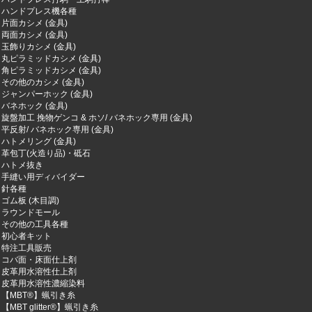
ハンドプレス機各種
片面カシメ (金具)
両面カシメ (金具)
玉飾りカシメ (金具)
丸ピラミッドカシメ (金具)
角ピラミッドカシメ (金具)
その他のカシメ (金具)
ジャンパーホック (金具)
バネホック (金具)
旋盤加工 挽物ゲンコ & ホソ/ バネホック専用 (金具)
平反射/ バネホック専用 (金具)
ハトメリング (金具)
革包丁(火造り品)・砥石
ハトメ抜き
手縫い用ディバイダー
針各種
ゴム板 (木目調)
ラウンドモール
その他の工具各種
初心者キット
特注工具販売
コバ面・床面仕上剤
皮革用水溶性仕上剤
皮革用水溶性濃縮染料
【MBT®︎】蝋引き糸
【MBT glitter®︎】蝋引き糸