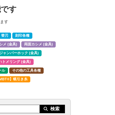
能です
ます
 替刃
刻印各種
メ (金具)
両面カシメ (金具)
ジャンパーホック (金具)
ハトメリング (金具)
ール
その他の工具各種
MBT®︎】蝋引き糸